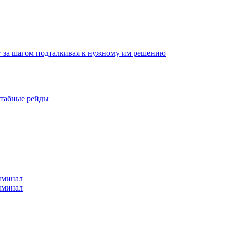
г за шагом подталкивая к нужному им решению
штабные рейды