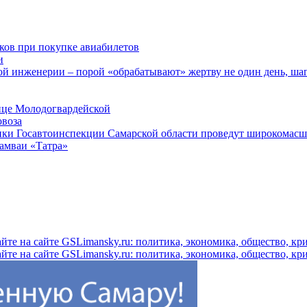
ков при покупке авиабилетов
и
 инженерии – порой «обрабатывают» жертву не один день, ша
ице Молодогвардейской
овоза
ники Госавтоинспекции Самарской области проведут широкомас
рамваи «Татра»