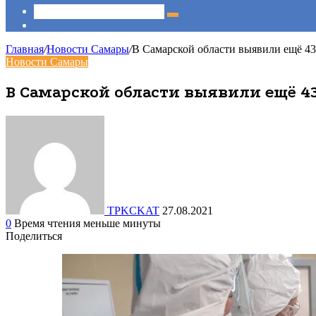
Sidebar
Главная
/
Новости Самары
/
В Самарской области выявили ещё 43
Новости Самары
В Самарской области выявили ещё 43
TPKCKAT
27.08.2021
0
Время чтения меньше минуты
Поделиться
Facebook
Вконтакте
Одноклассники
WhatsApp
Telegram
Viber
Поделиться
Печатать
через
электронную
почту