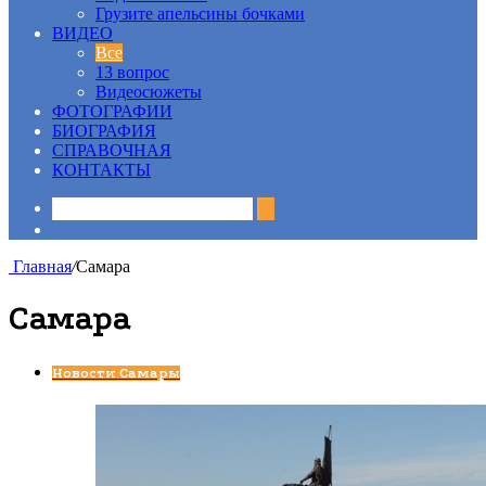
Грузите апельсины бочками
ВИДЕО
Все
13 вопрос
Видеосюжеты
ФОТОГРАФИИ
БИОГРАФИЯ
СПРАВОЧНАЯ
КОНТАКТЫ
Sidebar
Главная
/
Самара
Самара
Новости Самары