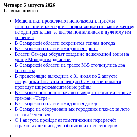
Четверг, 6 августа 2026
Главные новости
Мошенники продолжают использовать приёмы
социальной инженерии – порой «обрабатывают» жертву
не один день, шаг за шагом подталкивая к нужному им
решению
В Самарской области сохранится теплая погода
В Самарской области ожидаются грозы
Власти Самары обсудят создание пешеходной зоны на
улице Молодогвардейской
В Самарской области на трассе М-5 столкнулись два
бензовоза
В предстоящие выходные с 31 июля по 2 августа
сотрудники Госавтоинспекции Самарской области
проведут широкомасштабные рейды
В Самаре постепенно начали выводить с линии старые
трамваи «Татра»
В Самарской области ожидаются дожди
В Самаре на оборудованных городских пляжах за лето
спасли 9 человек
С 1 августа пройдет автоматический перерасчёт
страховых пенсий для работающих пенсионеров