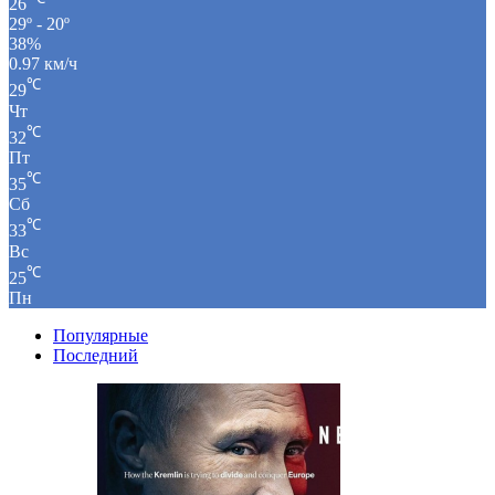
26
29º - 20º
38%
0.97 км/ч
℃
29
Чт
℃
32
Пт
℃
35
Сб
℃
33
Вс
℃
25
Пн
Популярные
Последний