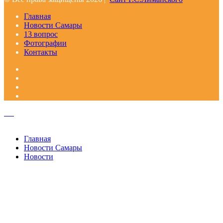
Главная
Новости Самары
13 вопрос
Фотографии
Контакты
Facebook
Google+
Одноклассники
WhatsApp
Telegram
Viber
Кнопка
«Наверх»
Закрыть
Главная
Новости Самары
Новости