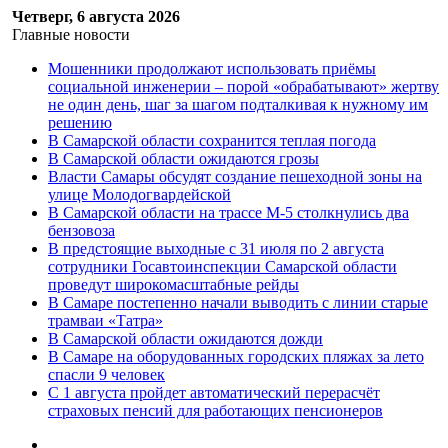
Четверг, 6 августа 2026
Главные новости
Мошенники продолжают использовать приёмы
социальной инженерии – порой «обрабатывают» жертву
не один день, шаг за шагом подталкивая к нужному им
решению
В Самарской области сохранится теплая погода
В Самарской области ожидаются грозы
Власти Самары обсудят создание пешеходной зоны на
улице Молодогвардейской
В Самарской области на трассе М-5 столкнулись два
бензовоза
В предстоящие выходные с 31 июля по 2 августа
сотрудники Госавтоинспекции Самарской области
проведут широкомасштабные рейды
В Самаре постепенно начали выводить с линии старые
трамваи «Татра»
В Самарской области ожидаются дожди
В Самаре на оборудованных городских пляжах за лето
спасли 9 человек
С 1 августа пройдет автоматический перерасчёт
страховых пенсий для работающих пенсионеров