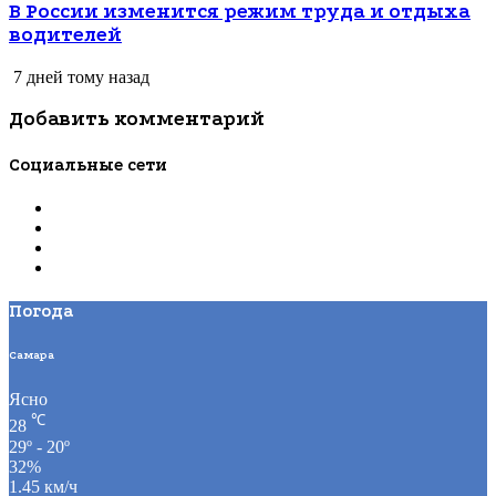
В России изменится режим труда и отдыха
водителей
7 дней тому назад
Добавить комментарий
Социальные сети
Погода
Самара
Ясно
℃
28
29º - 20º
32%
1.45 км/ч