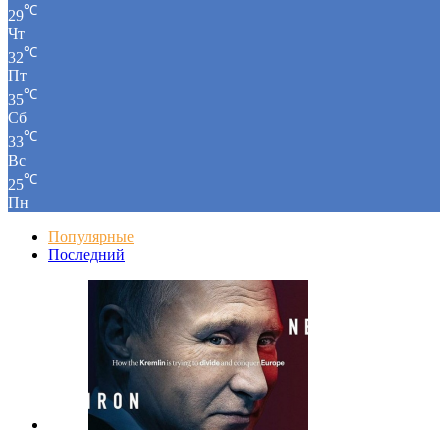
℃
29
Чт
℃
32
Пт
℃
35
Сб
℃
33
Вс
℃
25
Пн
Популярные
Последний