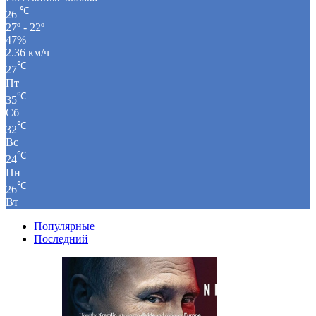
℃
26
27º - 22º
47%
2.36 км/ч
℃
27
Пт
℃
35
Сб
℃
32
Вс
℃
24
Пн
℃
26
Вт
Популярные
Последний