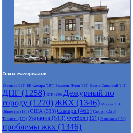
Темы материалов
БК Самара
(187)
Владимир Путин
(138)
Георгий Лиманский
(143)
13 вопрос
(133)
ДПГ
(1258)
Дежурный по
ДТП
(136)
городу
(1270)
ЖКХ
(1346)
Москва
(161)
Самара
(466)
США
(333)
Спорт
(225)
Общество
(185)
Украина
(513)
Футбол
(361)
Тольятти
(172)
Экономика
(154)
проблемы жкх
(1346)