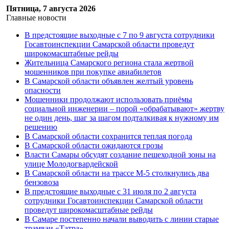
Пятница, 7 августа 2026
Главные новости
В предстоящие выходные с 7 по 9 августа сотрудники
Госавтоинспекции Самарской области проведут
широкомасштабные рейды
Жительница Самарского региона стала жертвой
мошенников при покупке авиабилетов
В Самарской области объявлен желтый уровень
опасности
Мошенники продолжают использовать приёмы
социальной инженерии – порой «обрабатывают» жертву
не один день, шаг за шагом подталкивая к нужному им
решению
В Самарской области сохранится теплая погода
В Самарской области ожидаются грозы
Власти Самары обсудят создание пешеходной зоны на
улице Молодогвардейской
В Самарской области на трассе М-5 столкнулись два
бензовоза
В предстоящие выходные с 31 июля по 2 августа
сотрудники Госавтоинспекции Самарской области
проведут широкомасштабные рейды
В Самаре постепенно начали выводить с линии старые
трамваи «Татра»