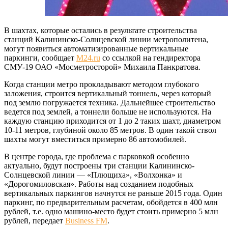
В шахтах, которые остались в результате строительства
станций Калининско-Солнцевской линии метрополитена,
могут появиться автоматизированные вертикальные
паркинги, сообщает
M24.ru
со ссылкой на гендиректора
СМУ-19 ОАО «Мосметросторой» Михаила Панкратова.
Когда станции метро прокладывают методом глубокого
заложения, строится вертикальный тоннель, через который
под землю погружается техника. Дальнейшее строительство
ведется под землей, а тоннели больше не используются. На
каждую станцию приходится от 1 до 2 таких шахт, диаметром
10-11 метров, глубиной около 85 метров. В один такой ствол
шахты могут вместиться примерно 86 автомобилей.
В центре города, где проблема с парковкой особенно
актуально, будут построены три станции Калининско-
Солнцевской линии — «Плющиха», «Волхонка» и
«Дорогомиловская». Работы над созданием подобных
вертикальных паркингов начнутся не раньше 2015 года. Один
паркинг, по предварительным расчетам, обойдется в 400 млн
рублей, т.е. одно машино-место будет стоить примерно 5 млн
рублей, передает
Business
FM
.