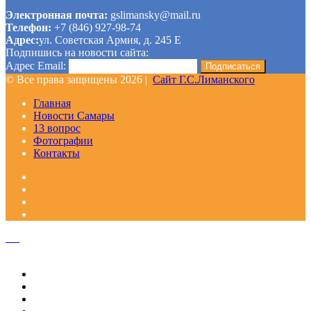
Электронная почта:
gslimansky@mail.ru
Телефон:
+7 (846) 927-98-74
Адрес:
ул. Советская Армия, д. 245 Е
Подпишись на новости сайта:
Адрес Email:
© Все права защищены 2026 |
Сайт Г.С.Лиманского
Главная
Новости Самары
13 вопрос
Фотографии
Контакты
Facebook
Google+
Одноклассники
WhatsApp
Telegram
Viber
Кнопка
«Наверх»
Закрыть