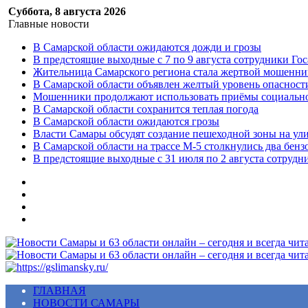
Суббота, 8 августа 2026
Главные новости
В Самарской области ожидаются дожди и грозы
В предстоящие выходные с 7 по 9 августа сотрудники Г
Жительница Самарского региона стала жертвой мошенни
В Самарской области объявлен желтый уровень опасност
Мошенники продолжают использовать приёмы социальной
В Самарской области сохранится теплая погода
В Самарской области ожидаются грозы
Власти Самары обсудят создание пешеходной зоны на ул
В Самарской области на трассе М-5 столкнулись два бенз
В предстоящие выходные с 31 июля по 2 августа сотруд
Меню
ГЛАВНАЯ
НОВОСТИ САМАРЫ