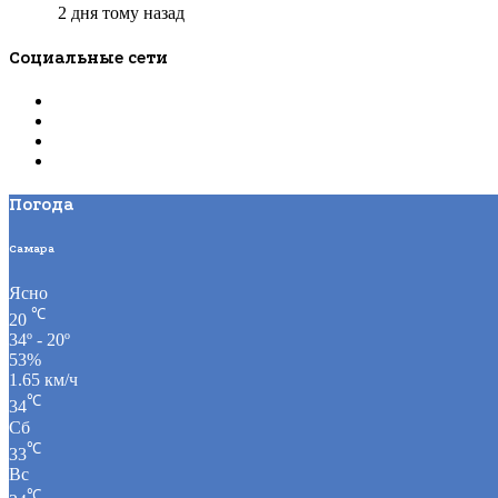
2 дня тому назад
Социальные сети
Погода
Самара
Ясно
℃
20
34º - 20º
53%
1.65 км/ч
℃
34
Сб
℃
33
Вс
℃