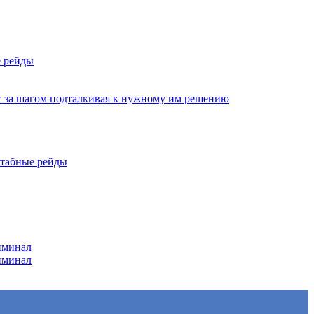
е рейды
г за шагом подталкивая к нужному им решению
штабные рейды