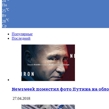
24
Пн
℃
25
Вт
℃
28
Ср
Популярные
Последний
Newsweek поместил фото Путина на обл
27.04.2018