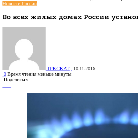
Новости России
Во всех жилых домах России устано
TPKCKAT
10.11.2016
0
Время чтения меньше минуты
Поделиться
Facebook
Вконтакте
Одноклассники
WhatsApp
Telegram
Viber
Поделиться
Печатать
через
электронную
почту