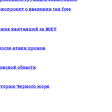
опроект о введении tax free
чения квитанций за ЖКУ
 после атаки дронов
овской области
атории Черного моря