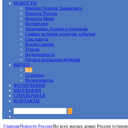
НОВОСТИ
Мнение Георгия Лиманского
Новости России
Новости Мира
Интересное
Экономика. Анализ и прогнозы
Самара: история, культура, события
Глас народа
Кухня Самары
Туризм
Недвижимость
Грузите апельсины бочками
ВИДЕО
Все
13 вопрос
Видеосюжеты
ФОТОГРАФИИ
БИОГРАФИЯ
СПРАВОЧНАЯ
КОНТАКТЫ
Sidebar
Главная
/
Новости России
/
Во всех жилых домах России установ