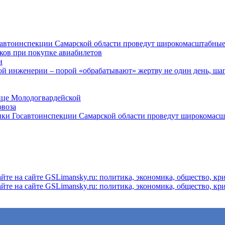
осавтоинспекции Самарской области проведут широкомасштабны
ков при покупке авиабилетов
и
 инженерии – порой «обрабатывают» жертву не один день, ша
ице Молодогвардейской
овоза
ники Госавтоинспекции Самарской области проведут широкомас