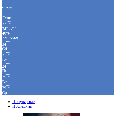
Самара
Ясно
℃
32
34º - 21º
40%
2.95 км/ч
℃
34
Сб
℃
31
Вс
℃
24
Пн
℃
25
Вт
℃
29
Ср
Популярные
Последний