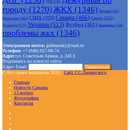
ДТП
(136)
городу
(1270)
ЖКХ
(1346)
Москва
(161)
Самара
(466)
США
(333)
Спорт
(225)
Общество
(185)
Украина
(513)
Футбол
(361)
Тольятти
(172)
Экономика
(154)
проблемы жкх
(1346)
Электронная почта:
gslimansky@mail.ru
Телефон:
+7 (846) 927-98-74
Адрес:
ул. Советская Армия, д. 245 Е
Подпишись на новости сайта:
Адрес Email:
© Все права защищены 2026 |
Сайт Г.С.Лиманского
Главная
Новости Самары
13 вопрос
Фотографии
Контакты