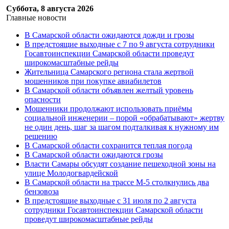
Суббота, 8 августа 2026
Главные новости
В Самарской области ожидаются дожди и грозы
В предстоящие выходные с 7 по 9 августа сотрудники
Госавтоинспекции Самарской области проведут
широкомасштабные рейды
Жительница Самарского региона стала жертвой
мошенников при покупке авиабилетов
В Самарской области объявлен желтый уровень
опасности
Мошенники продолжают использовать приёмы
социальной инженерии – порой «обрабатывают» жертву
не один день, шаг за шагом подталкивая к нужному им
решению
В Самарской области сохранится теплая погода
В Самарской области ожидаются грозы
Власти Самары обсудят создание пешеходной зоны на
улице Молодогвардейской
В Самарской области на трассе М-5 столкнулись два
бензовоза
В предстоящие выходные с 31 июля по 2 августа
сотрудники Госавтоинспекции Самарской области
проведут широкомасштабные рейды