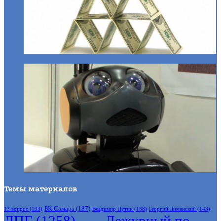
Темы материалов
БК Самара
(187)
Владимир Путин
(138)
Георгий Лиманский
(143)
13 вопрос
(133)
ДПГ
(1258)
Дежурный по