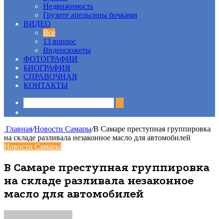
Недвижимость
Грузите апельсины бочками
ВИДЕО
Все
13 вопрос
Видеосюжеты
ФОТОГРАФИИ
БИОГРАФИЯ
СПРАВОЧНАЯ
КОНТАКТЫ
Sidebar
Главная
/
Новости Самары
/
В Самаре преступная группировка
на складе разливала незаконное масло для автомобилей
Новости Самары
В Самаре преступная группировка
на складе разливала незаконное
масло для автомобилей