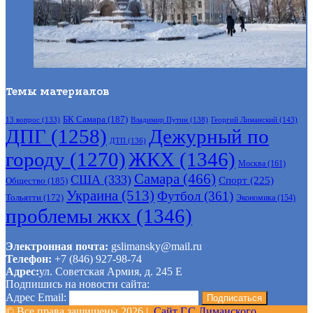
Темы материалов
БК Самара
(187)
Владимир Путин
(138)
Георгий Лиманский
(143)
13 вопрос
(133)
ДПГ
(1258)
Дежурный по
ДТП
(136)
городу
(1270)
ЖКХ
(1346)
Москва
(161)
Самара
(466)
США
(333)
Спорт
(225)
Общество
(185)
Украина
(513)
Футбол
(361)
Тольятти
(172)
Экономика
(154)
проблемы жкх
(1346)
Электронная почта:
gslimansky@mail.ru
Телефон:
+7 (846) 927-98-74
Адрес:
ул. Советская Армия, д. 245 Е
Подпишись на новости сайта:
Адрес Email:
© Все права защищены 2026 |
Сайт Г.С.Лиманского