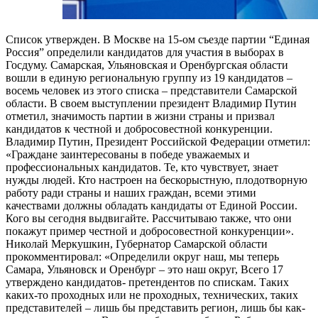
Список утвержден. В Москве на 15-ом съезде партии “Единая
Россия” определили кандидатов для участия в выборах в
Госдуму. Самарская, Ульяновская и Оренбургская области
вошли в единую региональную группу из 19 кандидатов –
восемь человек из этого списка – представители Самарской
области. В своем выступлении президент Владимир Путин
отметил, значимость партии в жизни страны и призвал
кандидатов к честной и добросовестной конкуренции.
Владимир Путин, Президент Российской Федерации отметил:
«Граждане заинтересованы в победе уважаемых и
профессиональных кандидатов. Те, кто чувствует, знает
нужды людей. Кто настроен на бескорыстную, плодотворную
работу ради страны и наших граждан, всеми этими
качествами должны обладать кандидаты от Единой России.
Кого вы сегодня выдвигайте. Рассчитываю также, что они
покажут пример честной и добросовестной конкуренции».
Николай Меркушкин, Губернатор Самарской области
прокомментировал: «Определили округ наш, мы теперь
Самара, Ульяновск и Оренбург – это наш округ, Всего 17
утверждено кандидатов- претендентов по спискам. Таких
каких-то проходных или не проходных, технических, таких
представителей – лишь бы представить регион, лишь бы как-