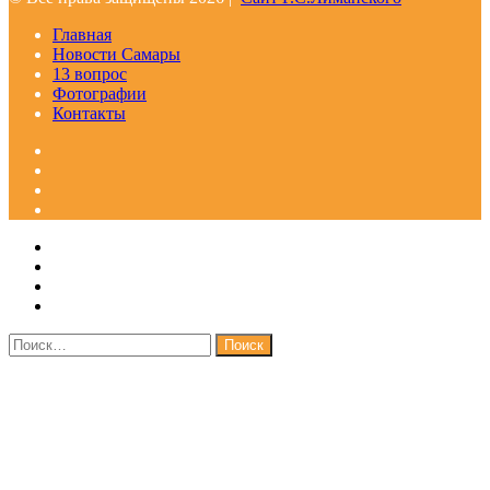
Главная
Новости Самары
13 вопрос
Фотографии
Контакты
Facebook
Google+
Одноклассники
WhatsApp
Telegram
Viber
Кнопка
Закрыть
«Наверх»
Найти: