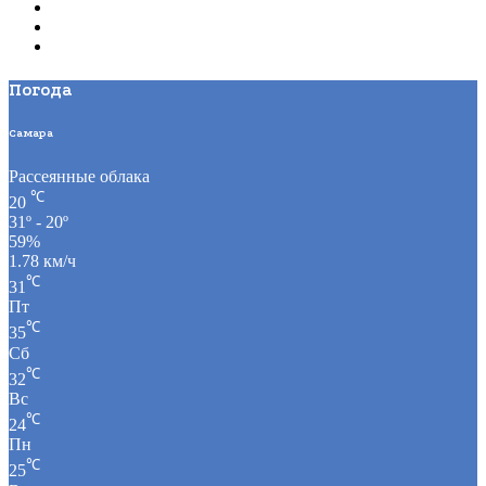
Погода
Самара
Рассеянные облака
℃
20
31º - 20º
59%
1.78 км/ч
℃
31
Пт
℃
35
Сб
℃
32
Вс
℃
24
Пн
℃
25