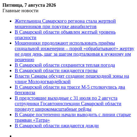
Пятница, 7 августа 2026
Главные новости
Жительница Самарского региона стала жертвой
мошенников при покупке авиабилетов
В Самарской области объявлен желтый уровень
опасности
Мошенники продолжают использовать приёмы
социальной инженерии – порой «обрабатывают» жертву
не один день, шаг за шагом подталкивая к нужному им
решению
В Самарской области сохранится теплая погода
В Самарской области ожидаются грозы
Власти Самары обсудят создание пешеходной зоны на
улице Молодогвардейской
В Самарской области на трассе М-5 столкнулись два
бензовоза
В предстоящие выходные с 31 июля по 2 августа
сотрудники Госавтоинспекции Самарской области
проведут широкомасштабные рейды
В Самаре постепенно начали выводить с линии старые
трамваи «Татра»
В Самарской области ожидаются дожди