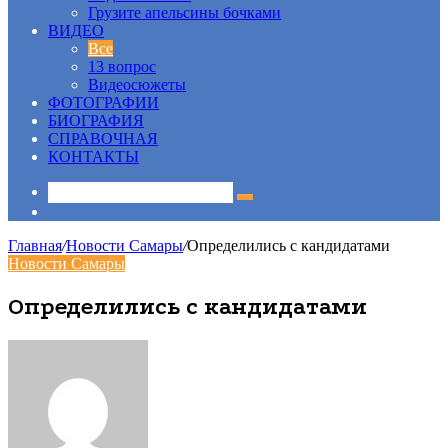
Грузите апельсины бочками
ВИДЕО
Все
13 вопрос
Видеосюжеты
ФОТОГРАФИИ
БИОГРАФИЯ
СПРАВОЧНАЯ
КОНТАКТЫ
Sidebar
Главная
/
Новости Самары
/
Определились с кандидатами
Новости Самары
Определились с кандидатами