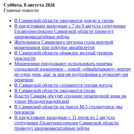
Суббота, 8 августа 2026
Главные новости
В Самарской области ожидаются дожди и грозы
В предстоящие выходные с 7 по 9 августа сотрудники
Госавтоинспекции Самарской области проведут
широкомасштабные рейды
Жительница Самарского региона стала жертвой
мошенников при покупке авиабилетов
В Самарской области объявлен желтый уровень
опасности
Мошенники продолжают использовать приёмы
социальной инженерии – порой «обрабатывают» жертву
не один день, шаг за шагом подталкивая к нужному им
решению
В Самарской области сохранится теплая погода
В Самарской области ожидаются грозы
Власти Самары обсудят создание пешеходной зоны на
улице Молодогвардейской
В Самарской области на трассе М-5 столкнулись два
бензовоза
В предстоящие выходные с 31 июля по 2 августа
сотрудники Госавтоинспекции Самарской области
проведут широкомасштабные рейды