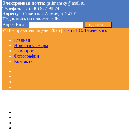
Электронная почта:
gslimansky@mail.ru
Телефон:
+7 (846) 927-98-74
Адрес:
ул. Советская Армия, д. 245 Е
Подпишись на новости сайта:
Адрес Email:
© Все права защищены 2026 |
Сайт Г.С.Лиманского
Главная
Новости Самары
13 вопрос
Фотографии
Контакты
Facebook
Google+
Одноклассники
WhatsApp
Telegram
Viber
Кнопка
«Наверх»
Закрыть