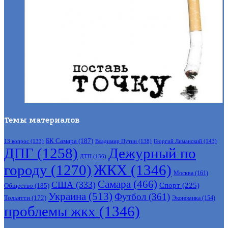
Темы материалов
БК Самара
(187)
Владимир Путин
(138)
Георгий Лиманский
(143)
13 вопрос
(133)
ДПГ
(1258)
Дежурный по
ДТП
(136)
городу
(1270)
ЖКХ
(1346)
Москва
(161)
Самара
(466)
США
(333)
Спорт
(225)
Общество
(185)
Украина
(513)
Футбол
(361)
Тольятти
(172)
Экономика
(154)
проблемы жкх
(1346)