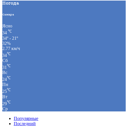
Погода
Самара
Ясно
℃
34
34º - 21º
32%
2.77 км/ч
℃
34
Сб
℃
31
Вс
℃
24
Пн
℃
25
Вт
℃
29
Ср
Популярные
Последний