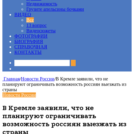
Недвижимость
Грузите апельсины бочками
ВИДЕО
Все
13 вопрос
Видеосюжеты
ФОТОГРАФИИ
БИОГРАФИЯ
СПРАВОЧНАЯ
КОНТАКТЫ
Sidebar
Главная
/
Новости России
/
В Кремле заявили, что не
планируют ограничивать возможность россиян выезжать из
страны
Новости России
В Кремле заявили, что не
планируют ограничивать
возможность россиян выезжать из
страны