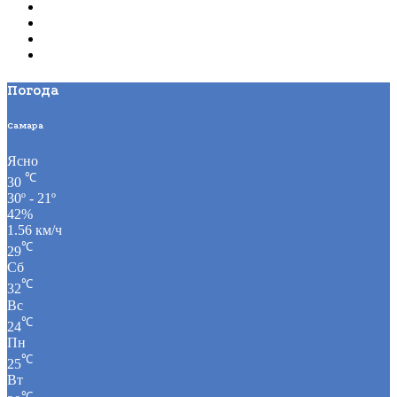
Погода
Самара
Ясно
℃
30
30º - 21º
42%
1.56 км/ч
℃
29
Сб
℃
32
Вс
℃
24
Пн
℃
25
Вт
℃