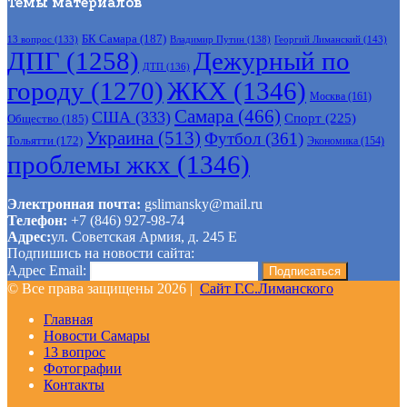
Темы материалов
БК Самара
(187)
Владимир Путин
(138)
Георгий Лиманский
(143)
13 вопрос
(133)
ДПГ
(1258)
Дежурный по
ДТП
(136)
городу
(1270)
ЖКХ
(1346)
Москва
(161)
Самара
(466)
США
(333)
Спорт
(225)
Общество
(185)
Украина
(513)
Футбол
(361)
Тольятти
(172)
Экономика
(154)
проблемы жкх
(1346)
Электронная почта:
gslimansky@mail.ru
Телефон:
+7 (846) 927-98-74
Адрес:
ул. Советская Армия, д. 245 Е
Подпишись на новости сайта:
Адрес Email:
© Все права защищены 2026 |
Сайт Г.С.Лиманского
Главная
Новости Самары
13 вопрос
Фотографии
Контакты