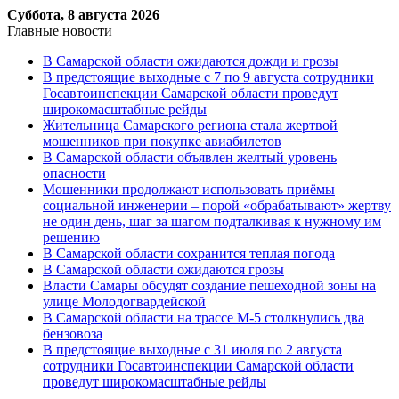
Суббота, 8 августа 2026
Главные новости
В Самарской области ожидаются дожди и грозы
В предстоящие выходные с 7 по 9 августа сотрудники
Госавтоинспекции Самарской области проведут
широкомасштабные рейды
Жительница Самарского региона стала жертвой
мошенников при покупке авиабилетов
В Самарской области объявлен желтый уровень
опасности
Мошенники продолжают использовать приёмы
социальной инженерии – порой «обрабатывают» жертву
не один день, шаг за шагом подталкивая к нужному им
решению
В Самарской области сохранится теплая погода
В Самарской области ожидаются грозы
Власти Самары обсудят создание пешеходной зоны на
улице Молодогвардейской
В Самарской области на трассе М-5 столкнулись два
бензовоза
В предстоящие выходные с 31 июля по 2 августа
сотрудники Госавтоинспекции Самарской области
проведут широкомасштабные рейды