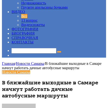
Недвижимость
Грузите апельсины бочками
ВИДЕО
Все
13 вопрос
Видеосюжеты
ФОТОГРАФИИ
БИОГРАФИЯ
СПРАВОЧНАЯ
КОНТАКТЫ
Sidebar
Главная
/
Новости Самары
/
В ближайшие выходные в Самаре
начнут работать дачные автобусные маршруты
Новости Самары
В ближайшие выходные в Самаре
начнут работать дачные
автобусные маршруты