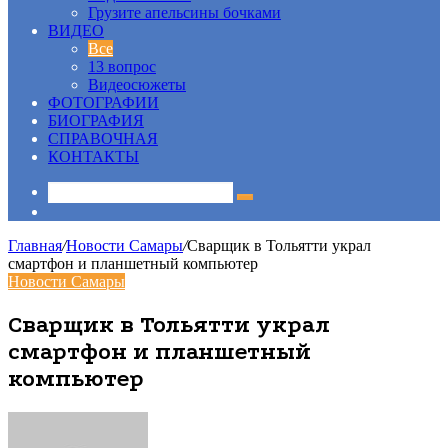
Грузите апельсины бочками
ВИДЕО
Все
13 вопрос
Видеосюжеты
ФОТОГРАФИИ
БИОГРАФИЯ
СПРАВОЧНАЯ
КОНТАКТЫ
Sidebar
Главная
/
Новости Самары
/
Сварщик в Тольятти украл
смартфон и планшетный компьютер
Новости Самары
Сварщик в Тольятти украл
смартфон и планшетный
компьютер