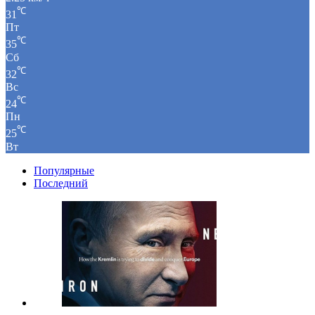
℃
31
Пт
℃
35
Сб
℃
32
Вс
℃
24
Пн
℃
25
Вт
Популярные
Последний