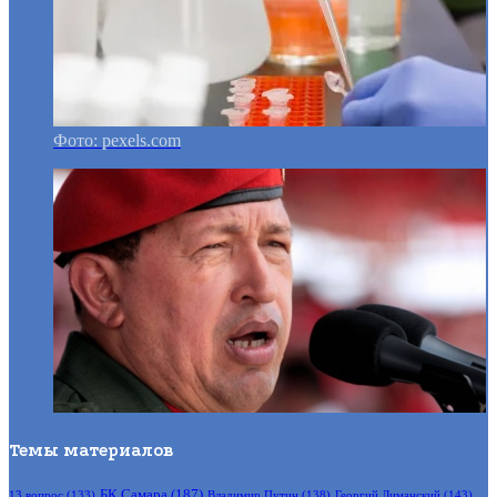
Фото: pexels.com
Темы материалов
БК Самара
(187)
Владимир Путин
(138)
Георгий Лиманский
(143)
13 вопрос
(133)