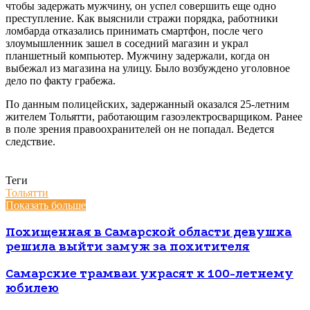
чтобы задержать мужчину, он успел совершить еще одно
преступление. Как выяснили стражи порядка, работники
ломбарда отказались принимать смартфон, после чего
злоумышленник зашел в соседний магазин и украл
планшетный компьютер. Мужчину задержали, когда он
выбежал из магазина на улицу. Было возбуждено уголовное
дело по факту грабежа.
По данным полицейских, задержанный оказался 25-летним
жителем Тольятти, работающим газоэлектросварщиком. Ранее
в поле зрения правоохранителей он не попадал. Ведется
следствие.
Теги
Тольятти
Показать больше
Похищенная в Самарской области девушка
решила выйти замуж за похитителя
Самарские трамваи украсят к 100-летнему
юбилею