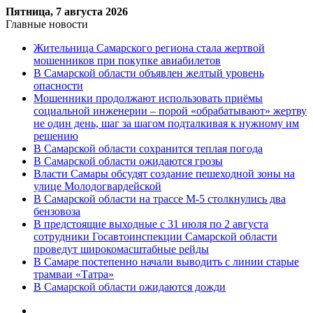
Пятница, 7 августа 2026
Главные новости
Жительница Самарского региона стала жертвой
мошенников при покупке авиабилетов
В Самарской области объявлен желтый уровень
опасности
Мошенники продолжают использовать приёмы
социальной инженерии – порой «обрабатывают» жертву
не один день, шаг за шагом подталкивая к нужному им
решению
В Самарской области сохранится теплая погода
В Самарской области ожидаются грозы
Власти Самары обсудят создание пешеходной зоны на
улице Молодогвардейской
В Самарской области на трассе М-5 столкнулись два
бензовоза
В предстоящие выходные с 31 июля по 2 августа
сотрудники Госавтоинспекции Самарской области
проведут широкомасштабные рейды
В Самаре постепенно начали выводить с линии старые
трамваи «Татра»
В Самарской области ожидаются дожди