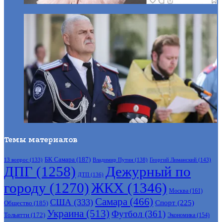
Темы материалов
БК Самара
(187)
Владимир Путин
(138)
Георгий Лиманский
(143)
13 вопрос
(133)
ДПГ
(1258)
Дежурный по
ДТП
(136)
городу
(1270)
ЖКХ
(1346)
Москва
(161)
Самара
(466)
США
(333)
Спорт
(225)
Общество
(185)
Украина
(513)
Футбол
(361)
Тольятти
(172)
Экономика
(154)