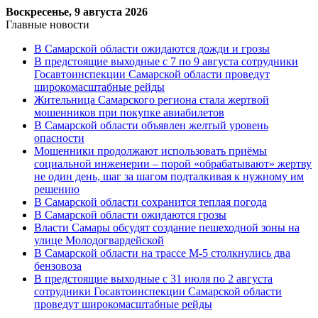
Воскресенье, 9 августа 2026
Главные новости
В Самарской области ожидаются дожди и грозы
В предстоящие выходные с 7 по 9 августа сотрудники
Госавтоинспекции Самарской области проведут
широкомасштабные рейды
Жительница Самарского региона стала жертвой
мошенников при покупке авиабилетов
В Самарской области объявлен желтый уровень
опасности
Мошенники продолжают использовать приёмы
социальной инженерии – порой «обрабатывают» жертву
не один день, шаг за шагом подталкивая к нужному им
решению
В Самарской области сохранится теплая погода
В Самарской области ожидаются грозы
Власти Самары обсудят создание пешеходной зоны на
улице Молодогвардейской
В Самарской области на трассе М-5 столкнулись два
бензовоза
В предстоящие выходные с 31 июля по 2 августа
сотрудники Госавтоинспекции Самарской области
проведут широкомасштабные рейды