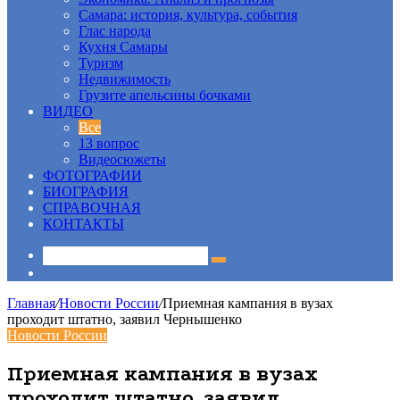
Самара: история, культура, события
Глас народа
Кухня Самары
Туризм
Недвижимость
Грузите апельсины бочками
ВИДЕО
Все
13 вопрос
Видеосюжеты
ФОТОГРАФИИ
БИОГРАФИЯ
СПРАВОЧНАЯ
КОНТАКТЫ
Sidebar
Главная
/
Новости России
/
Приемная кампания в вузах
проходит штатно, заявил Чернышенко
Новости России
Приемная кампания в вузах
проходит штатно, заявил