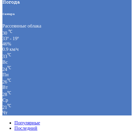
Погода
Самара
Рассеянные облака
℃
30
33º - 19º
46%
0.9 км/ч
℃
33
Вс
℃
24
Пн
℃
26
Вт
℃
28
Ср
℃
21
Чт
Популярные
Последний