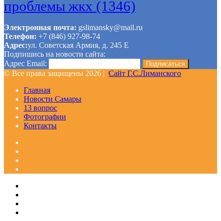
проблемы жкх
(1346)
Электронная почта:
gslimansky@mail.ru
Телефон:
+7 (846) 927-98-74
Адрес:
ул. Советская Армия, д. 245 Е
Подпишись на новости сайта:
Адрес Email:
© Все права защищены 2026 |
Сайт Г.С.Лиманского
Главная
Новости Самары
13 вопрос
Фотографии
Контакты
Facebook
Google+
Одноклассники
WhatsApp
Telegram
Viber
Кнопка
Закрыть
«Наверх»