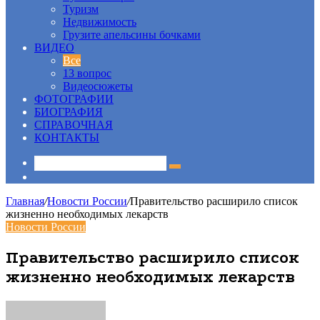
Туризм
Недвижимость
Грузите апельсины бочками
ВИДЕО
Все
13 вопрос
Видеосюжеты
ФОТОГРАФИИ
БИОГРАФИЯ
СПРАВОЧНАЯ
КОНТАКТЫ
Sidebar
Главная
/
Новости России
/
Правительство расширило список
жизненно необходимых лекарств
Новости России
Правительство расширило список
жизненно необходимых лекарств