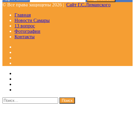
© Все права защищены 2026 |
Сайт Г.С.Лиманского
Главная
Новости Самары
13 вопрос
Фотографии
Контакты
Facebook
Google+
Одноклассники
WhatsApp
Telegram
Viber
Кнопка
Закрыть
«Наверх»
Найти: