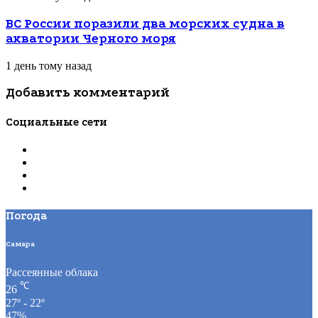
ВС России поразили два морских судна в
акватории Черного моря
1 день тому назад
Добавить комментарий
Социальные сети
Погода
Самара
Рассеянные облака
℃
26
27º - 22º
47%