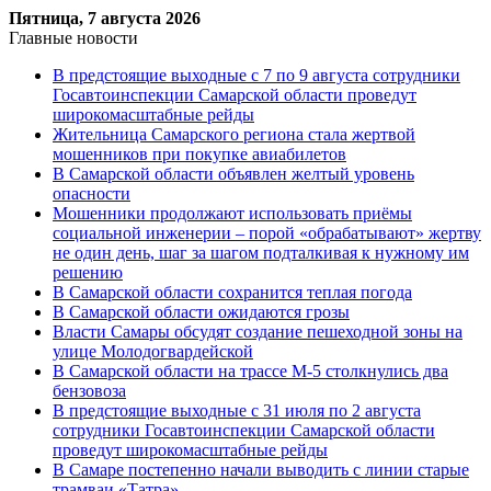
Пятница, 7 августа 2026
Главные новости
В предстоящие выходные с 7 по 9 августа сотрудники
Госавтоинспекции Самарской области проведут
широкомасштабные рейды
Жительница Самарского региона стала жертвой
мошенников при покупке авиабилетов
В Самарской области объявлен желтый уровень
опасности
Мошенники продолжают использовать приёмы
социальной инженерии – порой «обрабатывают» жертву
не один день, шаг за шагом подталкивая к нужному им
решению
В Самарской области сохранится теплая погода
В Самарской области ожидаются грозы
Власти Самары обсудят создание пешеходной зоны на
улице Молодогвардейской
В Самарской области на трассе М-5 столкнулись два
бензовоза
В предстоящие выходные с 31 июля по 2 августа
сотрудники Госавтоинспекции Самарской области
проведут широкомасштабные рейды
В Самаре постепенно начали выводить с линии старые
трамваи «Татра»