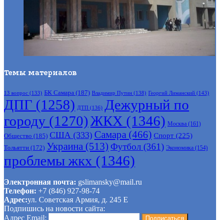
Темы материалов
БК Самара
(187)
Владимир Путин
(138)
Георгий Лиманский
(143)
13 вопрос
(133)
ДПГ
(1258)
Дежурный по
ДТП
(136)
городу
(1270)
ЖКХ
(1346)
Москва
(161)
Самара
(466)
США
(333)
Спорт
(225)
Общество
(185)
Украина
(513)
Футбол
(361)
Тольятти
(172)
Экономика
(154)
проблемы жкх
(1346)
Электронная почта:
gslimansky@mail.ru
Телефон:
+7 (846) 927-98-74
Адрес:
ул. Советская Армия, д. 245 Е
Подпишись на новости сайта:
Адрес Email: