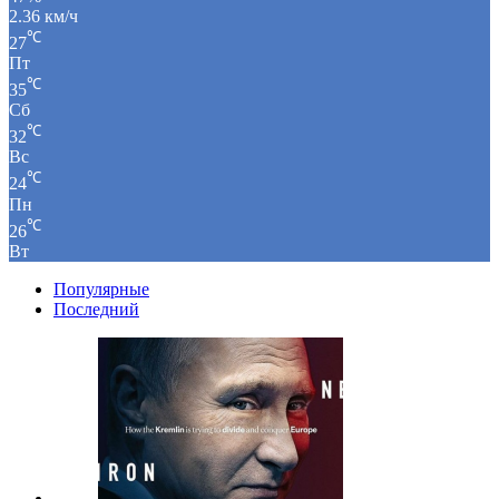
2.36 км/ч
℃
27
Пт
℃
35
Сб
℃
32
Вс
℃
24
Пн
℃
26
Вт
Популярные
Последний