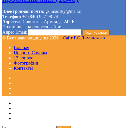
Электронная почта:
gslimansky@mail.ru
Телефон:
+7 (846) 927-98-74
Адрес:
ул. Советская Армия, д. 245 Е
Подпишись на новости сайта:
Адрес Email:
© Все права защищены 2026 |
Сайт Г.С.Лиманского
Главная
Новости Самары
13 вопрос
Фотографии
Контакты
Facebook
Google+
Одноклассники
WhatsApp
Telegram
Viber
Кнопка
Закрыть
«Наверх»
Найти: