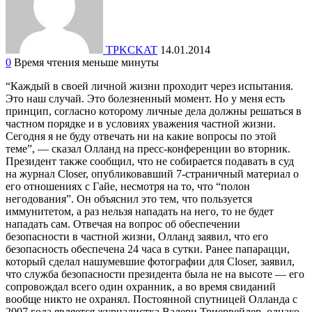
TPKCKAT
14.01.2014
0
Время чтения меньше минуты
“Каждый в своей личной жизни проходит через испытания.
Это наш случай. Это болезненный момент. Но у меня есть
принцип, согласно которому личные дела должны решаться в
частном порядке и в условиях уважения частной жизни.
Сегодня я не буду отвечать ни на какие вопросы по этой
теме”, — сказал Олланд на пресс-конференции во вторник.
Президент также сообщил, что не собирается подавать в суд
на журнал Closer, опубликовавший 7-страничный материал о
его отношениях с Гайе, несмотря на то, что “полон
негодования”. Он объяснил это тем, что пользуется
иммунитетом, а раз нельзя нападать на него, то не будет
нападать сам. Отвечая на вопрос об обеспечении
безопасности в частной жизни, Олланд заявил, что его
безопасность обеспечена 24 часа в сутки. Ранее папарацци,
который сделал нашумевшие фотографии для Closer, заявил,
что служба безопасности президента была не на высоте — его
сопровождал всего один охранник, а во время свиданий
вообще никто не охранял. Постоянной спутницей Олланда с
2007 года является журналистка Валери Триервейлер, однако