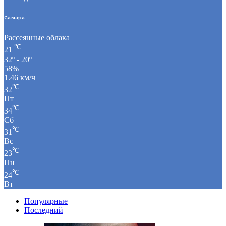
Самара
Рассеянные облака
℃
21
32º - 20º
58%
1.46 км/ч
℃
32
Пт
℃
34
Сб
℃
31
Вс
℃
23
Пн
℃
24
Вт
Популярные
Последний