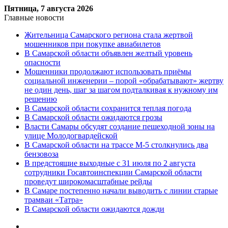
Пятница, 7 августа 2026
Главные новости
Жительница Самарского региона стала жертвой
мошенников при покупке авиабилетов
В Самарской области объявлен желтый уровень
опасности
Мошенники продолжают использовать приёмы
социальной инженерии – порой «обрабатывают» жертву
не один день, шаг за шагом подталкивая к нужному им
решению
В Самарской области сохранится теплая погода
В Самарской области ожидаются грозы
Власти Самары обсудят создание пешеходной зоны на
улице Молодогвардейской
В Самарской области на трассе М-5 столкнулись два
бензовоза
В предстоящие выходные с 31 июля по 2 августа
сотрудники Госавтоинспекции Самарской области
проведут широкомасштабные рейды
В Самаре постепенно начали выводить с линии старые
трамваи «Татра»
В Самарской области ожидаются дожди