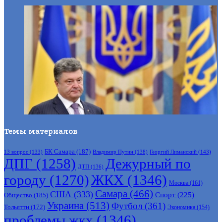
Темы материалов
БК Самара
(187)
Владимир Путин
(138)
Георгий Лиманский
(143)
13 вопрос
(133)
ДПГ
(1258)
Дежурный по
ДТП
(136)
городу
(1270)
ЖКХ
(1346)
Москва
(161)
Самара
(466)
США
(333)
Спорт
(225)
Общество
(185)
Украина
(513)
Футбол
(361)
Тольятти
(172)
Экономика
(154)
проблемы жкх
(1346)