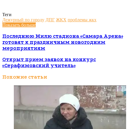
Теги
Дежурный по городу
ДПГ
ЖКХ
проблемы жкх
Показать больше
Последнюю Милю стадиона «Самара Арена»
готовят к праздничным новогодним
мероприятиям
Открыт прием заявок на конкурс
«Серафимовский учитель»
Похожие статьи