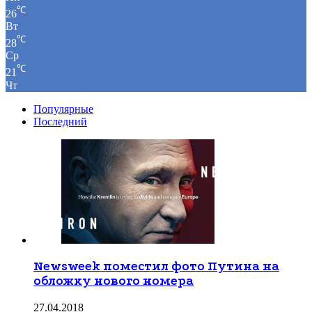
℃
26
Вт
℃
28
Ср
℃
21
Чт
Популярные
Последний
Newsweek поместил фото Путина на
обложку нового номера
27.04.2018