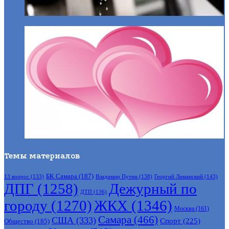
Темы материалов
БК Самара
(187)
Владимир Путин
(138)
Георгий Лиманский
(143)
13 вопрос
(133)
ДПГ
(1258)
Дежурный по
ДТП
(136)
городу
(1270)
ЖКХ
(1346)
Москва
(161)
Самара
(466)
США
(333)
Спорт
(225)
Общество
(185)