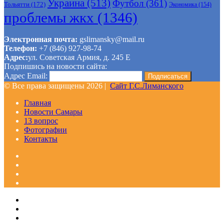
Украина
(513)
Футбол
(361)
Тольятти
(172)
Экономика
(154)
проблемы жкх
(1346)
Электронная почта:
gslimansky@mail.ru
Телефон:
+7 (846) 927-98-74
Адрес:
ул. Советская Армия, д. 245 Е
Подпишись на новости сайта:
Адрес Email:
© Все права защищены 2026 |
Сайт Г.С.Лиманского
Главная
Новости Самары
13 вопрос
Фотографии
Контакты
Facebook
Google+
Одноклассники
WhatsApp
Telegram
Viber
Кнопка
Закрыть
«Наверх»