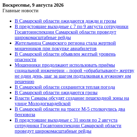
Воскресенье, 9 августа 2026
Главные новости
В Самарской области ожидаются дожди и грозы
В предстоящие выходные с 7 по 9 августа сотрудники
Госавтоинспекции Самарской области проведут
широкомасштабные рейды
Жительница Самарского региона стала жертвой
мошенников при покупке авиабилетов
В Самарской области объявлен желтый уровень
опасности
Мошенники продолжают использовать приёмы
социальной инженерии – порой «обрабатывают» жертву
не один день, шаг за шагом подталкивая к нужному им
решению
В Самарской области сохранится теплая погода
В Самарской области ожидаются грозы
Власти Самары обсудят создание пешеходной зоны на
улице Молодогвардейской
В Самарской области на трассе М-5 столкнулись два
бензовоза
В предстоящие выходные с 31 июля по 2 августа
сотрудники Госавтоинспекции Самарской области
проведут широкомасштабные рейды