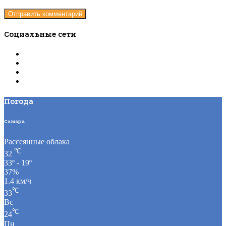
Социальные сети
Погода
Самара
Рассеянные облака
℃
32
33º - 19º
37%
1.4 км/ч
℃
33
Вс
℃
24
Пн