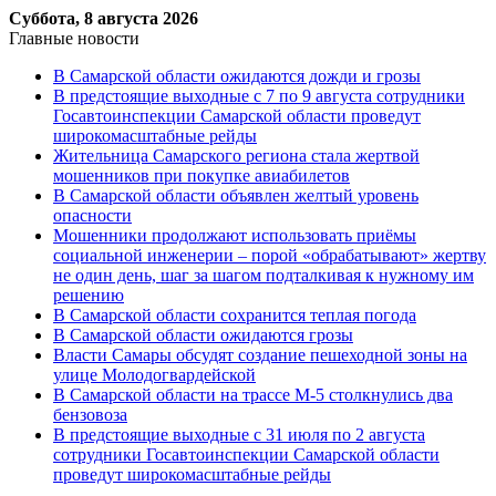
Суббота, 8 августа 2026
Главные новости
В Самарской области ожидаются дожди и грозы
В предстоящие выходные с 7 по 9 августа сотрудники
Госавтоинспекции Самарской области проведут
широкомасштабные рейды
Жительница Самарского региона стала жертвой
мошенников при покупке авиабилетов
В Самарской области объявлен желтый уровень
опасности
Мошенники продолжают использовать приёмы
социальной инженерии – порой «обрабатывают» жертву
не один день, шаг за шагом подталкивая к нужному им
решению
В Самарской области сохранится теплая погода
В Самарской области ожидаются грозы
Власти Самары обсудят создание пешеходной зоны на
улице Молодогвардейской
В Самарской области на трассе М-5 столкнулись два
бензовоза
В предстоящие выходные с 31 июля по 2 августа
сотрудники Госавтоинспекции Самарской области
проведут широкомасштабные рейды