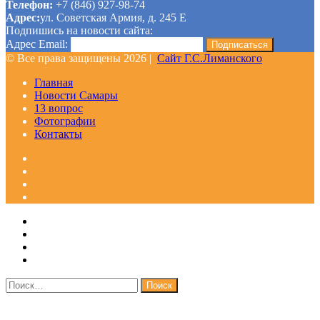
Телефон:
+7 (846) 927-98-74
Адрес:
ул. Советская Армия, д. 245 Е
Подпишись на новости сайта:
Адрес Email:
© Все права защищены 2026 |
Сайт Г.С.Лиманского
Главная
Новости Самары
13 вопрос
Фотографии
Контакты
Facebook
Google+
Одноклассники
WhatsApp
Telegram
Viber
Кнопка
Закрыть
«Наверх»
Найти: