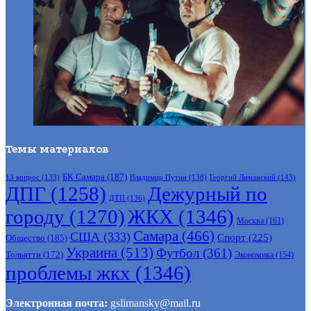
Темы материалов
БК Самара
(187)
Владимир Путин
(138)
Георгий Лиманский
(143)
13 вопрос
(133)
ДПГ
(1258)
Дежурный по
ДТП
(136)
городу
(1270)
ЖКХ
(1346)
Москва
(161)
Самара
(466)
США
(333)
Спорт
(225)
Общество
(185)
Украина
(513)
Футбол
(361)
Тольятти
(172)
Экономика
(154)
проблемы жкх
(1346)
Электронная почта:
gslimansky@mail.ru