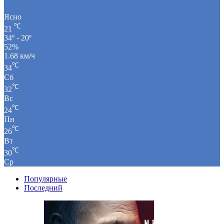
Ясно
℃
21
34º - 20º
52%
1.68 км/ч
℃
34
Сб
℃
32
Вс
℃
24
Пн
℃
26
Вт
℃
30
Ср
Популярные
Последний