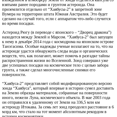
взятыми ранее породами и грунтом астероида. Она
приземлится отдельно от “Хаябусы-2” в запретной зоне
Вумера на территории штата Южная Австралия. Это будет
сделано на случай того, если с аппаратом что-либо случится
во время посадки.
Астероид Рюгу (в переводе с японского – “Дворец дракона”)
находится между Землей и Марсом. “Хаябуса-2” был запущен
к нему в декабре 2014 года с космодрома на японском острове
Танэгасима. Особые надежды ученые возлагают на то, что на
астероиде удастся обнаружить следы воды и органических
веществ, что, как полагают, может помочь в разгадке тайны
распространения жизни во Вселенной. Зонд совершил уже
две успешных посадки на космическое тело с целью забора
грунта, а также сделал многочисленные снимки его
поверхности.
“Хаябуса-2” представляет собой модифицированную версию
зонда “Хаябуса”, который впервые в истории сумел доставить
на Землю образцы материалов, собранные на поверхности
иного, нежели Луна, космического объекта. В мае 2003 года
он отправился к удаленному от Земли на 336,5 млн км
астероиду Итокава. За семь лет зонд преодолел расстояние в 6
млрд км, что стало на тот момент абсолютным рекордом в
истории космонавтики.