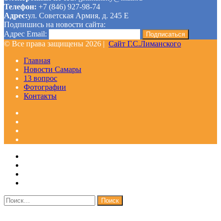
Телефон:
+7 (846) 927-98-74
Адрес:
ул. Советская Армия, д. 245 Е
Подпишись на новости сайта:
Адрес Email:
© Все права защищены 2026 |
Сайт Г.С.Лиманского
Главная
Новости Самары
13 вопрос
Фотографии
Контакты
Facebook
Google+
Одноклассники
WhatsApp
Telegram
Viber
Кнопка
Закрыть
«Наверх»
Найти: