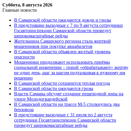
Суббота, 8 августа 2026
Главные новости
В Самарской области ожидаются дожди и грозы
В предстоящие выходные с 7 по 9 августа сотрудники
Госавтоинспекции Самарской области проведут
широкомасштабные рейды
Жительница Самарского региона стала жертвой
мошенников при покупке авиабилетов
В Самарской области объявлен желтый уровень
опасности
Мошенники продолжают использовать приёмы
социальной инженерии – порой «обрабатывают» жертву
не один день, шаг за шагом подталкивая к нужному им
решению
В Самарской области сохранится теплая погода
В Самарской области ожидаются грозы
Власти Самары обсудят создание пешеходной зоны на
улице Молодогвардейской
В Самарской области на трассе М-5 столкнулись два
бензовоза
В предстоящие выходные с 31 июля по 2 августа
сотрудники Госавтоинспекции Самарской области
проведут широкомасштабные рейды