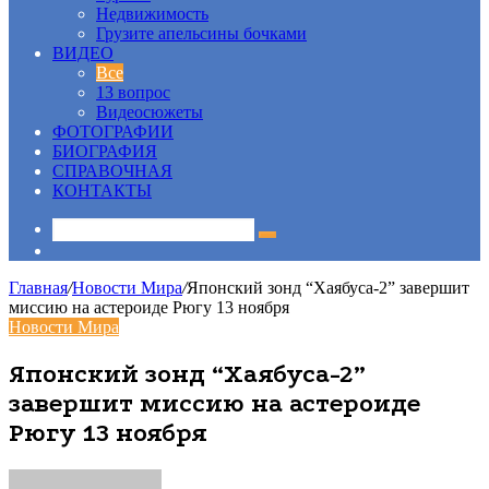
Недвижимость
Грузите апельсины бочками
ВИДЕО
Все
13 вопрос
Видеосюжеты
ФОТОГРАФИИ
БИОГРАФИЯ
СПРАВОЧНАЯ
КОНТАКТЫ
Sidebar
Главная
/
Новости Мира
/
Японский зонд “Хаябуса-2” завершит
миссию на астероиде Рюгу 13 ноября
Новости Мира
Японский зонд “Хаябуса-2”
завершит миссию на астероиде
Рюгу 13 ноября