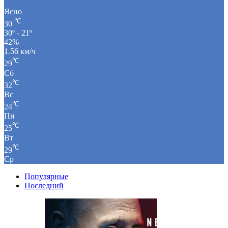
Ясно
℃
30
30º - 21º
42%
1.56 км/ч
℃
29
Сб
℃
32
Вс
℃
24
Пн
℃
25
Вт
℃
29
Ср
Популярные
Последний