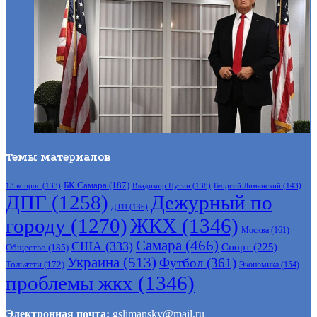
Темы материалов
БК Самара
(187)
Владимир Путин
(138)
Георгий Лиманский
(143)
13 вопрос
(133)
ДПГ
(1258)
Дежурный по
ДТП
(136)
городу
(1270)
ЖКХ
(1346)
Москва
(161)
Самара
(466)
США
(333)
Спорт
(225)
Общество
(185)
Украина
(513)
Футбол
(361)
Тольятти
(172)
Экономика
(154)
проблемы жкх
(1346)
Электронная почта:
gslimansky@mail.ru