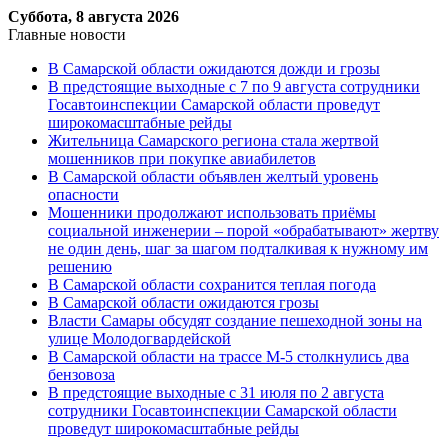
Суббота, 8 августа 2026
Главные новости
В Самарской области ожидаются дожди и грозы
В предстоящие выходные с 7 по 9 августа сотрудники
Госавтоинспекции Самарской области проведут
широкомасштабные рейды
Жительница Самарского региона стала жертвой
мошенников при покупке авиабилетов
В Самарской области объявлен желтый уровень
опасности
Мошенники продолжают использовать приёмы
социальной инженерии – порой «обрабатывают» жертву
не один день, шаг за шагом подталкивая к нужному им
решению
В Самарской области сохранится теплая погода
В Самарской области ожидаются грозы
Власти Самары обсудят создание пешеходной зоны на
улице Молодогвардейской
В Самарской области на трассе М-5 столкнулись два
бензовоза
В предстоящие выходные с 31 июля по 2 августа
сотрудники Госавтоинспекции Самарской области
проведут широкомасштабные рейды