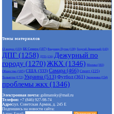
Темы материалов
БК Самара
(187)
Владимир Путин
(138)
Георгий Лиманский
(143)
13 вопрос
(133)
ДПГ
(1258)
Дежурный по
ДТП
(136)
городу
(1270)
ЖКХ
(1346)
Москва
(161)
Самара
(466)
США
(333)
Спорт
(225)
Общество
(185)
Украина
(513)
Футбол
(361)
Тольятти
(172)
Экономика
(154)
проблемы жкх
(1346)
Электронная почта:
gslimansky@mail.ru
Телефон:
+7 (846) 927-98-74
Адрес:
ул. Советская Армия, д. 245 Е
Подпишись на новости сайта:
Адрес Email: