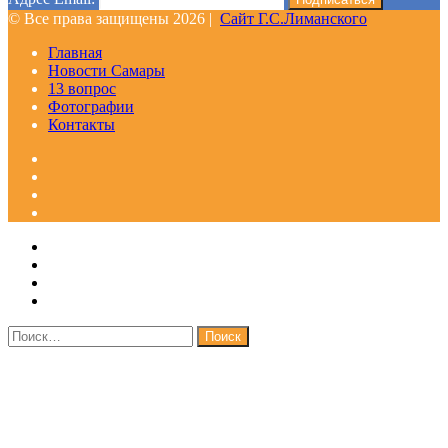
© Все права защищены 2026 |
Сайт Г.С.Лиманского
Главная
Новости Самары
13 вопрос
Фотографии
Контакты
Facebook
Google+
Одноклассники
WhatsApp
Telegram
Viber
Кнопка
Закрыть
«Наверх»
Найти: