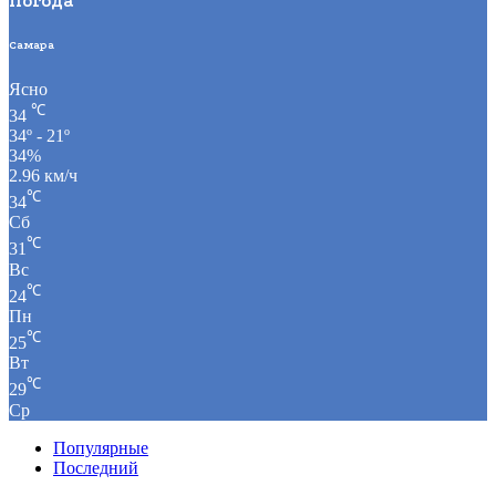
Погода
Самара
Ясно
℃
34
34º - 21º
34%
2.96 км/ч
℃
34
Сб
℃
31
Вс
℃
24
Пн
℃
25
Вт
℃
29
Ср
Популярные
Последний