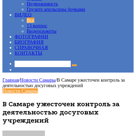
Недвижимость
Грузите апельсины бочками
ВИДЕО
Все
13 вопрос
Видеосюжеты
ФОТОГРАФИИ
БИОГРАФИЯ
СПРАВОЧНАЯ
КОНТАКТЫ
Sidebar
Главная
/
Новости Самары
/
В Самаре ужесточен контроль за
деятельностью досуговых учреждений
Новости Самары
В Самаре ужесточен контроль за
деятельностью досуговых
учреждений