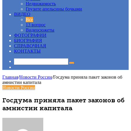
Недвижимость
Грузите апельсины бочками
ВИДЕО
Все
13 вопрос
Видеосюжеты
ФОТОГРАФИИ
БИОГРАФИЯ
СПРАВОЧНАЯ
КОНТАКТЫ
Sidebar
Главная
/
Новости России
/
Госдума приняла пакет законов об
амнистии капитала
Новости России
Госдума приняла пакет законов об
амнистии капитала