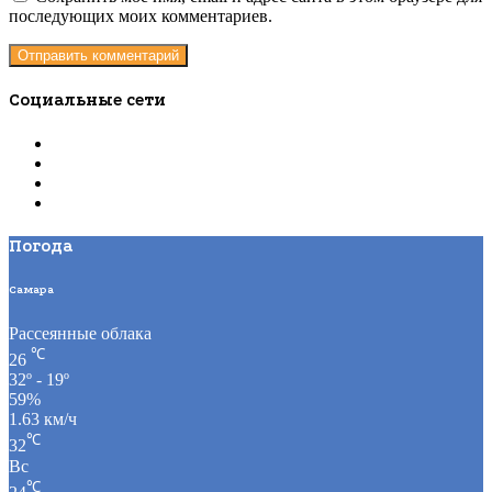
последующих моих комментариев.
Социальные сети
Погода
Самара
Рассеянные облака
℃
26
32º - 19º
59%
1.63 км/ч
℃
32
Вс
℃