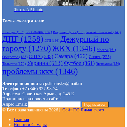
Фото: AP Photo
Темы материалов
БК Самара
(187)
Владимир Путин
(138)
Георгий Лиманский
(143)
13 вопрос
(133)
ДПГ
(1258)
Дежурный по
ДТП
(136)
городу
(1270)
ЖКХ
(1346)
Москва
(161)
Самара
(466)
США
(333)
Спорт
(225)
Общество
(185)
Украина
(513)
Футбол
(361)
Тольятти
(172)
Экономика
(154)
проблемы жкх
(1346)
Электронная почта:
gslimansky@mail.ru
Телефон:
+7 (846) 927-98-74
Адрес:
ул. Советская Армия, д. 245 Е
Подпишись на новости сайта:
Адрес Email:
© Все права защищены 2026 |
Сайт Г.С.Лиманского
Главная
Новости Самары