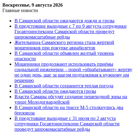
Воскресенье, 9 августа 2026
Главные новости
В Самарской области ожидаются дожди и грозы
В предстоящие выходные с 7 по 9 августа сотрудники
Госавтоинспекции Самарской области проведут
широкомасштабные рейды
Жительница Самарского региона стала жертвой
мошенников при покупке авиабилетов
В Самарской области объявлен желтый уровень
опасности
Мошенники продолжают использовать приёмы
социальной инженерии – порой «обрабатывают» жертву
не один день, шаг за шагом подталкивая к нужному им
решению
В Самарской области сохранится теплая погода
В Самарской области ожидаются грозы
Власти Самары обсудят создание пешеходной зоны на
улице Молодогвардейской
В Самарской области на трассе М-5 столкнулись два
бензовоза
В предстоящие выходные с 31 июля по 2 августа
сотрудники Госавтоинспекции Самарской области
проведут широкомасштабные рейды