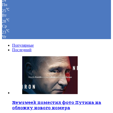
24
Пн
℃
25
Вт
℃
28
Ср
℃
23
Чт
Популярные
Последний
Newsweek поместил фото Путина на
обложку нового номера