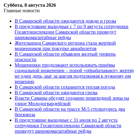
Суббота, 8 августа 2026
Главные новости
В Самарской области ожидаются дожди и грозы
В предстоящие выходные с 7 по 9 августа сотрудники
Госавтоинспекции Самарской области проведут
широкомасштабные рейды
Жительница Самарского региона стала жертвой
мошенников при покупке авиабилетов
В Самарской области объявлен желтый уровень
опасности
Мошенники продолжают использовать приёмы
социальной инженерии – порой «обрабатывают» жертву
не один день, шаг за шагом подталкивая к нужному им
решению
В Самарской области сохранится теплая погода
В Самарской области ожидаются грозы
Власти Самары обсудят создание пешеходной зоны на
улице Молодогвардейской
В Самарской области на трассе М-5 столкнулись два
бензовоза
В предстоящие выходные с 31 июля по 2 августа
сотрудники Госавтоинспекции Самарской области
проведут широкомасштабные рейды