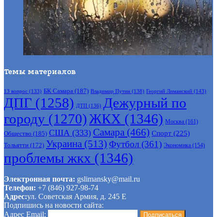
Темы материалов
БК Самара
(187)
Владимир Путин
(138)
Георгий Лиманский
(143)
13 вопрос
(133)
ДПГ
(1258)
Дежурный по
ДТП
(136)
городу
(1270)
ЖКХ
(1346)
Москва
(161)
Самара
(466)
США
(333)
Спорт
(225)
Общество
(185)
Украина
(513)
Футбол
(361)
Тольятти
(172)
Экономика
(154)
проблемы жкх
(1346)
Электронная почта:
gslimansky@mail.ru
Телефон:
+7 (846) 927-98-74
Адрес:
ул. Советская Армия, д. 245 Е
Подпишись на новости сайта:
Адрес Email: