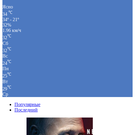
Ясно
℃
34
34º - 21º
32%
1.96 км/ч
℃
32
Сб
℃
32
Вс
℃
24
Пн
℃
25
Вт
℃
29
Ср
Популярные
Последний