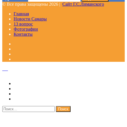
© Все права защищены 2026 |
Сайт Г.С.Лиманского
Главная
Новости Самары
13 вопрос
Фотографии
Контакты
Facebook
Google+
Одноклассники
WhatsApp
Telegram
Viber
Кнопка
«Наверх»
Закрыть
Найти: