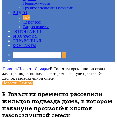
Недвижимость
Грузите апельсины бочками
ВИДЕО
Все
13 вопрос
Видеосюжеты
ФОТОГРАФИИ
БИОГРАФИЯ
СПРАВОЧНАЯ
КОНТАКТЫ
Sidebar
Главная
/
Новости Самары
/
В Тольятти временно расселили
жильцов подъезда дома, в котором накануне произошёл
хлопок газовоздушной смеси
Новости Самары
В Тольятти временно расселили
жильцов подъезда дома, в котором
накануне произошёл хлопок
газовоздушной смеси