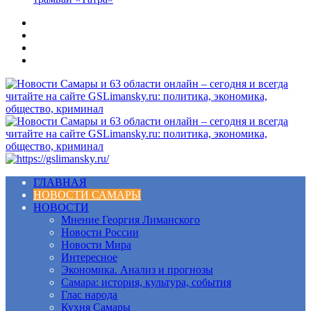
Меню
ГЛАВНАЯ
НОВОСТИ САМАРЫ
НОВОСТИ
Мнение Георгия Лиманского
Новости России
Новости Мира
Интересное
Экономика. Анализ и прогнозы
Самара: история, культура, события
Глас народа
Кухня Самары