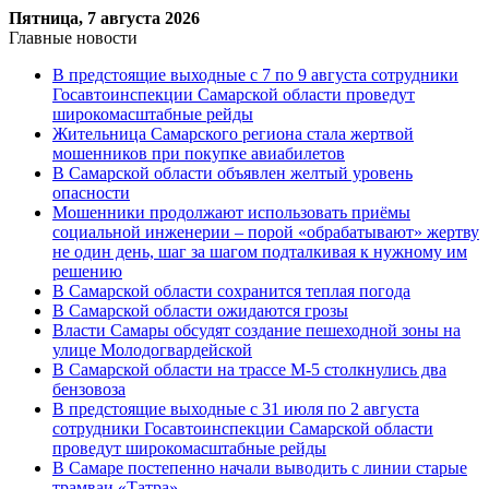
Пятница, 7 августа 2026
Главные новости
В предстоящие выходные с 7 по 9 августа сотрудники
Госавтоинспекции Самарской области проведут
широкомасштабные рейды
Жительница Самарского региона стала жертвой
мошенников при покупке авиабилетов
В Самарской области объявлен желтый уровень
опасности
Мошенники продолжают использовать приёмы
социальной инженерии – порой «обрабатывают» жертву
не один день, шаг за шагом подталкивая к нужному им
решению
В Самарской области сохранится теплая погода
В Самарской области ожидаются грозы
Власти Самары обсудят создание пешеходной зоны на
улице Молодогвардейской
В Самарской области на трассе М-5 столкнулись два
бензовоза
В предстоящие выходные с 31 июля по 2 августа
сотрудники Госавтоинспекции Самарской области
проведут широкомасштабные рейды
В Самаре постепенно начали выводить с линии старые
трамваи «Татра»