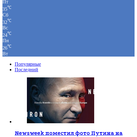
Пт
℃
35
Сб
℃
32
Вс
℃
24
Пн
℃
26
Вт
Популярные
Последний
Newsweek поместил фото Путина на