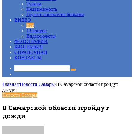
Туризм
Недвижимость
Грузите апельсины бочками
ВИДЕО
Все
13 вопрос
Видеосюжеты
ФОТОГРАФИИ
БИОГРАФИЯ
СПРАВОЧНАЯ
КОНТАКТЫ
Sidebar
Главная
/
Новости Самары
/
В Самарской области пройдут
дожди
Новости Самары
В Самарской области пройдут
дожди