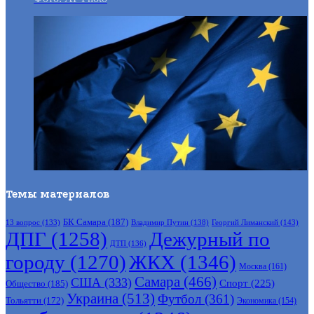
Темы материалов
БК Самара
(187)
Владимир Путин
(138)
Георгий Лиманский
(143)
13 вопрос
(133)
ДПГ
(1258)
Дежурный по
ДТП
(136)
городу
(1270)
ЖКХ
(1346)
Москва
(161)
Самара
(466)
США
(333)
Спорт
(225)
Общество
(185)
Украина
(513)
Футбол
(361)
Тольятти
(172)
Экономика
(154)