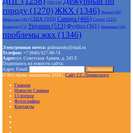
ДПГ
(1258)
Дежурный по
ДТП
(136)
городу
(1270)
ЖКХ
(1346)
Москва
(161)
Самара
(466)
США
(333)
Спорт
(225)
Общество
(185)
Украина
(513)
Футбол
(361)
Тольятти
(172)
Экономика
(154)
проблемы жкх
(1346)
Электронная почта:
gslimansky@mail.ru
Телефон:
+7 (846) 927-98-74
Адрес:
ул. Советская Армия, д. 245 Е
Подпишись на новости сайта:
Адрес Email:
© Все права защищены 2026 |
Сайт Г.С.Лиманского
Главная
Новости Самары
13 вопрос
Фотографии
Контакты