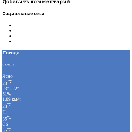
Добавить комментарий
Социальные сети
Погода
Самара
Ясно
℃
23
23º - 22º
51%
1.89 км/ч
℃
23
Пт
℃
35
Сб