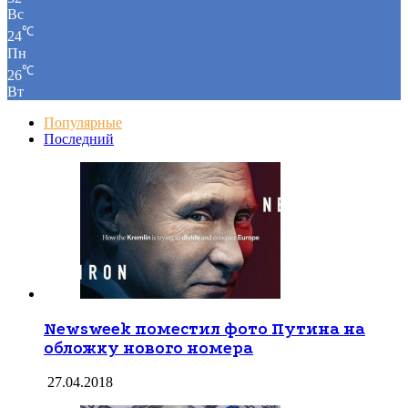
℃
32
Вс
℃
24
Пн
℃
26
Вт
Популярные
Последний
Newsweek поместил фото Путина на
обложку нового номера
27.04.2018