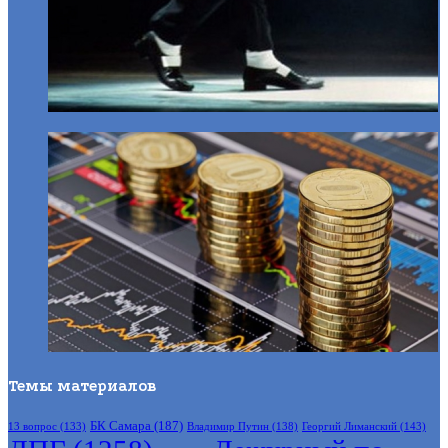
Темы материалов
БК Самара
(187)
Владимир Путин
(138)
Георгий Лиманский
(143)
13 вопрос
(133)