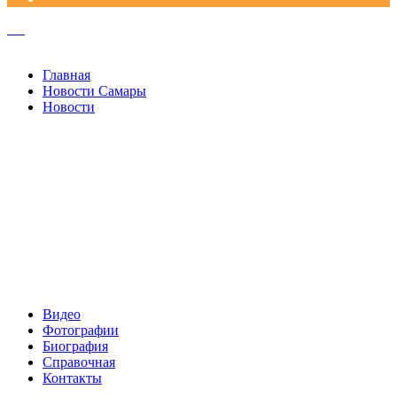
Facebook
Google+
Одноклассники
WhatsApp
Telegram
Viber
Кнопка
«Наверх»
Закрыть
Главная
Новости Самары
Новости
Видео
Фотографии
Биография
Справочная
Контакты