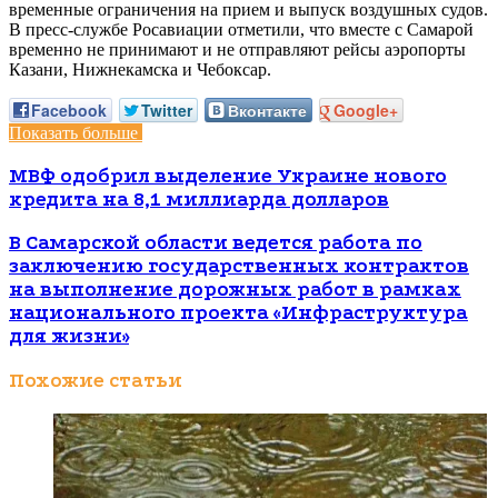
прозвучали сирены. Также в целях безопасности ввели
временные ограничения на прием и выпуск воздушных судов.
В пресс-службе Росавиации отметили, что вместе с Самарой
временно не принимают и не отправляют рейсы аэропорты
Казани, Нижнекамска и Чебоксар.
Facebook
Twitter
Вконтакте
Google+
Показать больше
МВФ одобрил выделение Украине нового
кредита на 8,1 миллиарда долларов
В Самарской области ведется работа по
заключению государственных контрактов
на выполнение дорожных работ в рамках
национального проекта «Инфраструктура
для жизни»
Похожие статьи