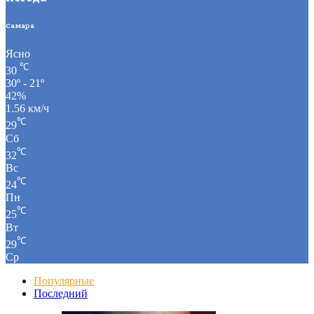
Самара
Ясно
℃
30
30º - 21º
42%
1.56 км/ч
℃
29
Сб
℃
32
Вс
℃
24
Пн
℃
25
Вт
℃
29
Ср
Популярные
Последний