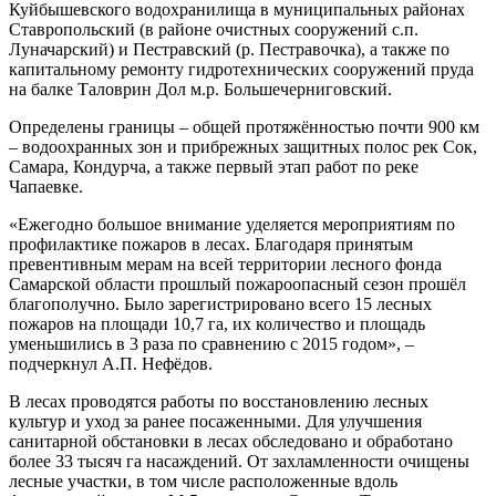
Куйбышевского водохранилища в муниципальных районах
Ставропольский (в районе очистных сооружений с.п.
Луначарский) и Пестравский (р. Пестравочка), а также по
капитальному ремонту гидротехнических сооружений пруда
на балке Таловрин Дол м.р. Большечерниговский.
Определены границы – общей протяжённостью почти 900 км
– водоохранных зон и прибрежных защитных полос рек Сок,
Самара, Кондурча, а также первый этап работ по реке
Чапаевке.
«Ежегодно большое внимание уделяется мероприятиям по
профилактике пожаров в лесах. Благодаря принятым
превентивным мерам на всей территории лесного фонда
Самарской области прошлый пожароопасный сезон прошёл
благополучно. Было зарегистрировано всего 15 лесных
пожаров на площади 10,7 га, их количество и площадь
уменьшились в 3 раза по сравнению с 2015 годом», –
подчеркнул А.П. Нефёдов.
В лесах проводятся работы по восстановлению лесных
культур и уход за ранее посаженными. Для улучшения
санитарной обстановки в лесах обследовано и обработано
более 33 тысяч га насаждений. От захламленности очищены
лесные участки, в том числе расположенные вдоль