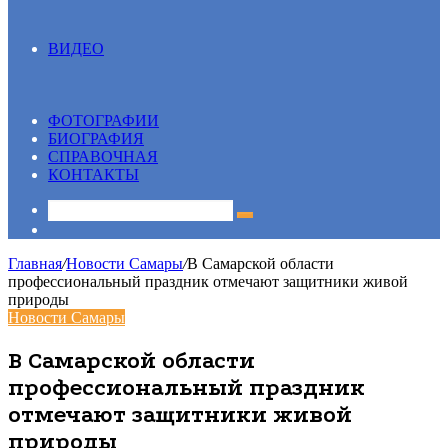
ВИДЕО
Все
13 вопрос
Видеосюжеты
ФОТОГРАФИИ
БИОГРАФИЯ
СПРАВОЧНАЯ
КОНТАКТЫ
Sidebar
Главная
/
Новости Самары
/
В Самарской области
профессиональный праздник отмечают защитники живой
природы
Новости Самары
В Самарской области
профессиональный праздник
отмечают защитники живой
природы