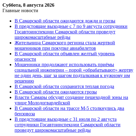
Суббота, 8 августа 2026
Главные новости
В Самарской области ожидаются дожди и грозы
В предстоящие выходные с 7 по 9 августа сотрудники
Госавтоинспекции Самарской области проведут
широкомасштабные рейды
Жительница Самарского региона стала жертвой
мошенников при покупке авиабилетов
В Самарской области объявлен желтый уровень
опасности
Мошенники продолжают использовать приёмы
социальной инженерии – порой «обрабатывают» жертву
не один день, шаг за шагом подталкивая к нужному им
решению
В Самарской области сохранится теплая погода
В Самарской области ожидаются грозы
Власти Самары обсудят создание пешеходной зоны на
улице Молодогвардейской
В Самарской области на трассе М-5 столкнулись два
бензовоза
В предстоящие выходные с 31 июля по 2 августа
сотрудники Госавтоинспекции Самарской области
проведут широкомасштабные рейды