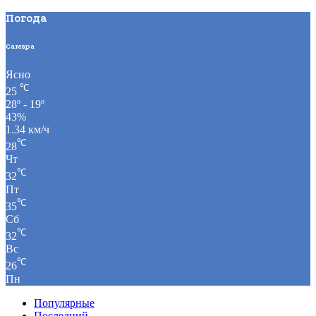
Погода
Самара
Ясно
℃
25
28º - 19º
43%
1.34 км/ч
℃
28
Чт
℃
32
Пт
℃
35
Сб
℃
32
Вс
℃
26
Пн
Популярные
Последний