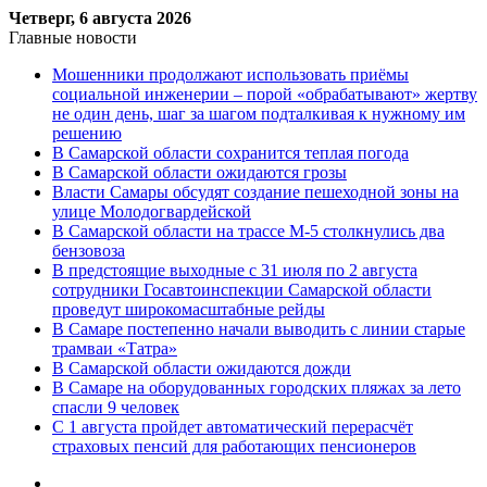
Четверг, 6 августа 2026
Главные новости
Мошенники продолжают использовать приёмы
социальной инженерии – порой «обрабатывают» жертву
не один день, шаг за шагом подталкивая к нужному им
решению
В Самарской области сохранится теплая погода
В Самарской области ожидаются грозы
Власти Самары обсудят создание пешеходной зоны на
улице Молодогвардейской
В Самарской области на трассе М-5 столкнулись два
бензовоза
В предстоящие выходные с 31 июля по 2 августа
сотрудники Госавтоинспекции Самарской области
проведут широкомасштабные рейды
В Самаре постепенно начали выводить с линии старые
трамваи «Татра»
В Самарской области ожидаются дожди
В Самаре на оборудованных городских пляжах за лето
спасли 9 человек
С 1 августа пройдет автоматический перерасчёт
страховых пенсий для работающих пенсионеров