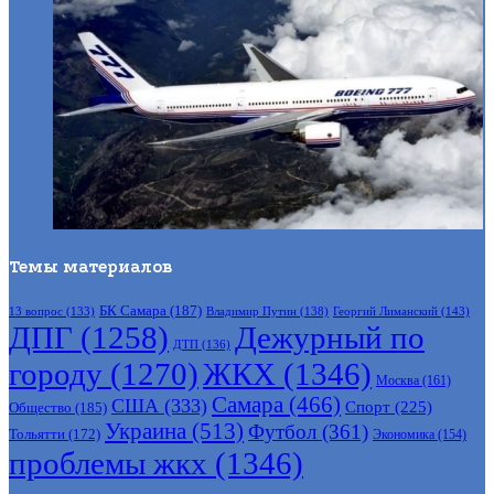
Темы материалов
БК Самара
(187)
Владимир Путин
(138)
Георгий Лиманский
(143)
13 вопрос
(133)
ДПГ
(1258)
Дежурный по
ДТП
(136)
городу
(1270)
ЖКХ
(1346)
Москва
(161)
Самара
(466)
США
(333)
Спорт
(225)
Общество
(185)
Украина
(513)
Футбол
(361)
Тольятти
(172)
Экономика
(154)
проблемы жкх
(1346)