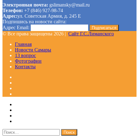
Электронная почта:
gslimansky@mail.ru
Телефон:
+7 (846) 927-98-74
Адрес:
ул. Советская Армия, д. 245 Е
Подпишись на новости сайта:
Адрес Email:
© Все права защищены 2026 |
Сайт Г.С.Лиманского
Главная
Новости Самары
13 вопрос
Фотографии
Контакты
Facebook
Google+
Одноклассники
WhatsApp
Telegram
Viber
Кнопка
Закрыть
«Наверх»
Найти: