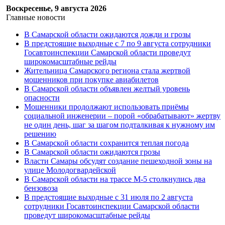
Воскресенье, 9 августа 2026
Главные новости
В Самарской области ожидаются дожди и грозы
В предстоящие выходные с 7 по 9 августа сотрудники
Госавтоинспекции Самарской области проведут
широкомасштабные рейды
Жительница Самарского региона стала жертвой
мошенников при покупке авиабилетов
В Самарской области объявлен желтый уровень
опасности
Мошенники продолжают использовать приёмы
социальной инженерии – порой «обрабатывают» жертву
не один день, шаг за шагом подталкивая к нужному им
решению
В Самарской области сохранится теплая погода
В Самарской области ожидаются грозы
Власти Самары обсудят создание пешеходной зоны на
улице Молодогвардейской
В Самарской области на трассе М-5 столкнулись два
бензовоза
В предстоящие выходные с 31 июля по 2 августа
сотрудники Госавтоинспекции Самарской области
проведут широкомасштабные рейды