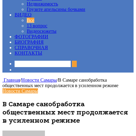
Недвижимость
Грузите апельсины бочками
ВИДЕО
Все
13 вопрос
Видеосюжеты
ФОТОГРАФИИ
БИОГРАФИЯ
СПРАВОЧНАЯ
КОНТАКТЫ
Sidebar
Главная
/
Новости Самары
/
В Самаре санобработка
общественных мест продолжается в усиленном режиме
Новости Самары
В Самаре санобработка
общественных мест продолжается
в усиленном режиме