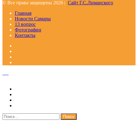
© Все права защищены 2026 |
Сайт Г.С.Лиманского
Главная
Новости Самары
13 вопрос
Фотографии
Контакты
Facebook
Google+
Одноклассники
WhatsApp
Telegram
Viber
Кнопка
«Наверх»
Закрыть
Найти: