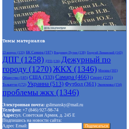
Темы материалов
БК Самара
(187)
Владимир Путин
(138)
Георгий Лиманский
(143)
13 вопрос
(133)
ДПГ
(1258)
Дежурный по
ДТП
(136)
городу
(1270)
ЖКХ
(1346)
Москва
(161)
Самара
(466)
США
(333)
Спорт
(225)
Общество
(185)
Украина
(513)
Футбол
(361)
Тольятти
(172)
Экономика
(154)
проблемы жкх
(1346)
Электронная почта:
gslimansky@mail.ru
Телефон:
+7 (846) 927-98-74
Адрес:
ул. Советская Армия, д. 245 Е
Подпишись на новости сайта:
Адрес Email: