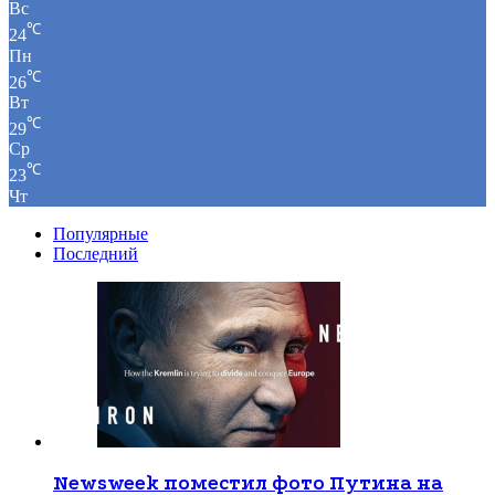
Вс
℃
24
Пн
℃
26
Вт
℃
29
Ср
℃
23
Чт
Популярные
Последний
Newsweek поместил фото Путина на