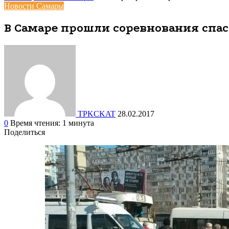
Новости Самары
В Самаре прошли соревнования спа
TPKCKAT
28.02.2017
0
Время чтения: 1 минута
Поделиться
Facebook
Вконтакте
Одноклассники
WhatsApp
Telegram
Viber
Поделиться
Печатать
через
электронную
почту