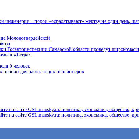
 инженерии – порой «обрабатывают» жертву не один день, ша
ице Молодогвардейской
овоза
ники Госавтоинспекции Самарской области проведут широкомас
рамваи «Татра»
асли 9 человек
ых пенсий для работающих пенсионеров