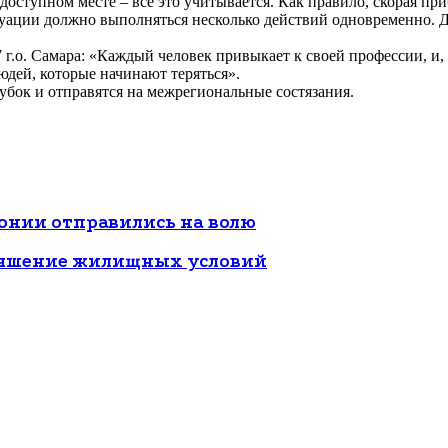
доступном месте – все это учитывается. Как правило, скорая пр
уации должно выполняться несколько действий одновременно. Дл
.о. Самара: «Каждый человек привыкает к своей профессии, и, м
юдей, которые начинают теряться».
убок и отправятся на межрегиональные состязания.
онии отправились на волю
учшение жилищных условий