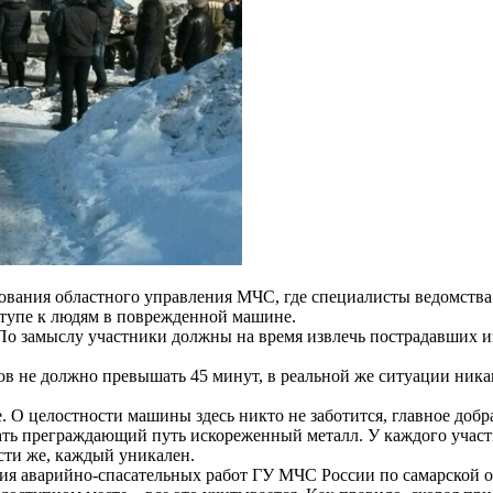
ования областного управления МЧС, где специалисты ведомств
ступе к людям в поврежденной машине.
 По замыслу участники должны на время извлечь пострадавших и
в не должно превышать 45 минут, в реальной же ситуации никак
. О целостности машины здесь никто не заботится, главное добр
ть преграждающий путь искореженный металл. У каждого участн
сти же, каждый уникален.
я аварийно-спасательных работ ГУ МЧС России по самарской об