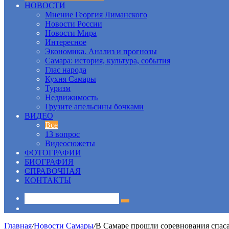
НОВОСТИ
Мнение Георгия Лиманского
Новости России
Новости Мира
Интересное
Экономика. Анализ и прогнозы
Самара: история, культура, события
Глас народа
Кухня Самары
Туризм
Недвижимость
Грузите апельсины бочками
ВИДЕО
Все
13 вопрос
Видеосюжеты
ФОТОГРАФИИ
БИОГРАФИЯ
СПРАВОЧНАЯ
КОНТАКТЫ
Sidebar
Главная
/
Новости Самары
/
В Самаре прошли соревнования спас