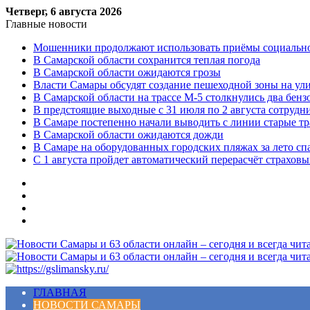
Четверг, 6 августа 2026
Главные новости
Мошенники продолжают использовать приёмы социальной
В Самарской области сохранится теплая погода
В Самарской области ожидаются грозы
Власти Самары обсудят создание пешеходной зоны на ул
В Самарской области на трассе М-5 столкнулись два бенз
В предстоящие выходные с 31 июля по 2 августа сотруд
В Самаре постепенно начали выводить с линии старые т
В Самарской области ожидаются дожди
В Самаре на оборудованных городских пляжах за лето сп
С 1 августа пройдет автоматический перерасчёт страхов
Меню
ГЛАВНАЯ
НОВОСТИ САМАРЫ