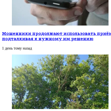
Мошенники продолжают использовать приёмы
подталкивая к нужному им решению
1 день тому назад