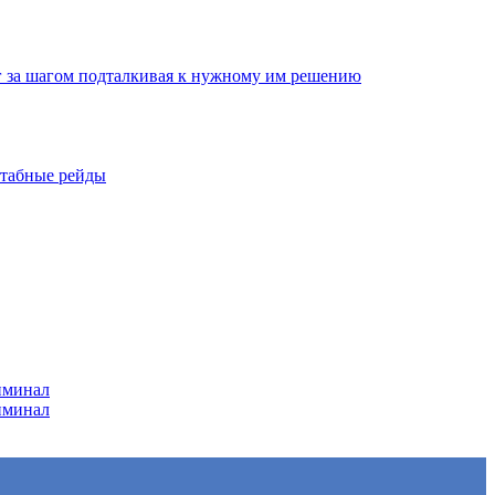
г за шагом подталкивая к нужному им решению
штабные рейды