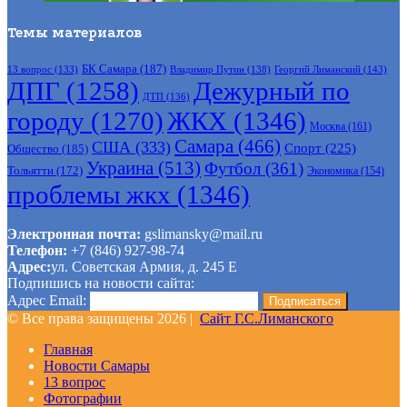
Темы материалов
БК Самара
(187)
Владимир Путин
(138)
Георгий Лиманский
(143)
13 вопрос
(133)
ДПГ
(1258)
Дежурный по
ДТП
(136)
городу
(1270)
ЖКХ
(1346)
Москва
(161)
Самара
(466)
США
(333)
Спорт
(225)
Общество
(185)
Украина
(513)
Футбол
(361)
Тольятти
(172)
Экономика
(154)
проблемы жкх
(1346)
Электронная почта:
gslimansky@mail.ru
Телефон:
+7 (846) 927-98-74
Адрес:
ул. Советская Армия, д. 245 Е
Подпишись на новости сайта:
Адрес Email:
© Все права защищены 2026 |
Сайт Г.С.Лиманского
Главная
Новости Самары
13 вопрос
Фотографии