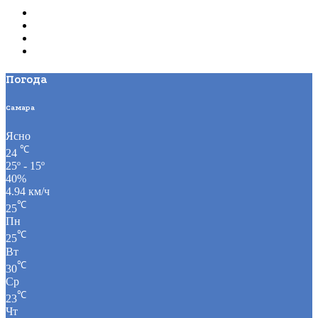
Погода
Самара
Ясно
℃
24
25º - 15º
40%
4.94 км/ч
℃
25
Пн
℃
25
Вт
℃
30
Ср
℃
23
Чт