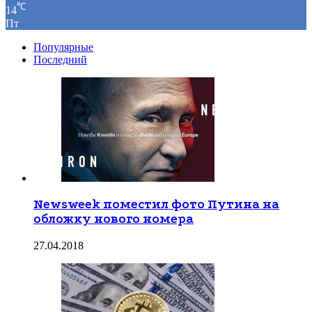
℃
14
Пт
Популярные
Последний
Newsweek поместил фото Путина на
обложку нового номера
27.04.2018