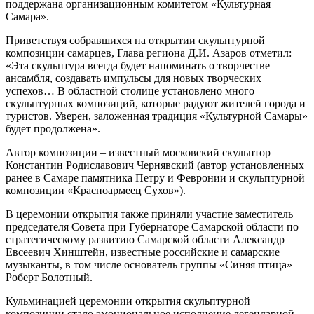
поддержана организационным комитетом «Культурная
Самара».
Приветствуя собравшихся на открытии скульптурной
композиции самарцев, Глава региона Д.И. Азаров отметил:
«Эта скульптура всегда будет напоминать о творчестве
ансамбля, создавать импульсы для новых творческих
успехов… В областной столице установлено много
скульптурных композиций, которые радуют жителей города и
туристов. Уверен, заложенная традиция «Культурной Самары»
будет продолжена».
Автор композиции – известный московский скульптор
Константин Родиславович Чернявский (автор установленных
ранее в Самаре памятника Петру и Февронии и скульптурной
композиции «Красноармеец Сухов»).
В церемонии открытия также приняли участие заместитель
председателя Совета при Губернаторе Самарской области по
стратегическому развитию Самарской области Александр
Евсеевич Хинштейн, известные российские и самарские
музыканты, в том числе основатель группы «Синяя птица»
Роберт Болотный.
Кульминацией церемонии открытия скульптурной
композиции стало эмоциональное исполнение легендарной