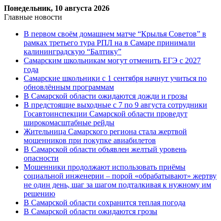
Понедельник, 10 августа 2026
Главные новости
В первом своём домашнем матче “Крылья Советов” в
рамках третьего тура РПЛ на в Самаре принимали
калининградскую “Балтику”
Самарским школьникам могут отменить ЕГЭ с 2027
года
Самарские школьники с 1 сентября начнут учиться по
обновлённым программам
В Самарской области ожидаются дожди и грозы
В предстоящие выходные с 7 по 9 августа сотрудники
Госавтоинспекции Самарской области проведут
широкомасштабные рейды
Жительница Самарского региона стала жертвой
мошенников при покупке авиабилетов
В Самарской области объявлен желтый уровень
опасности
Мошенники продолжают использовать приёмы
социальной инженерии – порой «обрабатывают» жертву
не один день, шаг за шагом подталкивая к нужному им
решению
В Самарской области сохранится теплая погода
В Самарской области ожидаются грозы