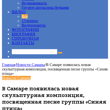
Недвижимость
Грузите апельсины бочками
ВИДЕО
Все
13 вопрос
Видеосюжеты
ФОТОГРАФИИ
БИОГРАФИЯ
СПРАВОЧНАЯ
КОНТАКТЫ
Sidebar
Главная
/
Новости Самары
/
В Самаре появилась новая
скульптурная композиция, посвященная песне группы «Синяя
птица»
Новости Самары
В Самаре появилась новая
скульптурная композиция,
посвященная песне группы «Синяя
птица»