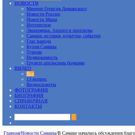
НОВОСТИ
Мнение Георгия Лиманского
Новости России
Новости Мира
Интересное
Экономика. Анализ и прогнозы
Самара: история, культура, события
Глас народа
Кухня Самары
Туризм
Недвижимость
Грузите апельсины бочками
ВИДЕО
Все
13 вопрос
Видеосюжеты
ФОТОГРАФИИ
БИОГРАФИЯ
СПРАВОЧНАЯ
КОНТАКТЫ
Sidebar
Главная
/
Новости Самары
/
В Самаре начались обсуждения благ