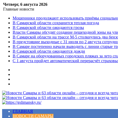
Четверг, 6 августа 2026
Главные новости
Мошенники продолжают использовать приёмы социальной
В Самарской области сохранится теплая погода
В Самарской области ожидаются грозы
Власти Самары обсудят создание пешеходной зоны на ул
В Самарской области на трассе М-5 столкнулись два бенз
В предстоящие выходные с 31 июля по 2 августа сотруд
В Самаре постепенно начали выводить с линии старые т
В Самарской области ожидаются дожди
В Самаре на оборудованных городских пляжах за лето сп
С 1 августа пройдет автоматический перерасчёт страхов
Меню
ГЛАВНАЯ
НОВОСТИ САМАРЫ