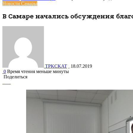
Новости Самары
В Самаре начались обсуждения бла
TPKCKAT
18.07.2019
0
Время чтения меньше минуты
Поделиться
Facebook
Вконтакте
Одноклассники
WhatsApp
Telegram
Viber
Поделиться
Печатать
через
электронную
почту