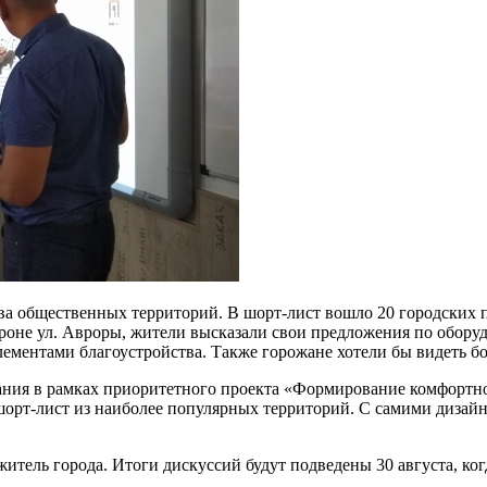
ва общественных территорий. В шорт-лист вошло 20 городских п
роне ул. Авроры, жители высказали свои предложения по оборуд
ементами благоустройства. Также горожане хотели бы видеть б
вания в рамках приоритетного проекта «Формирование комфортно
 шорт-лист из наиболее популярных территорий. С самими диза
итель города. Итоги дискуссий будут подведены 30 августа, ко