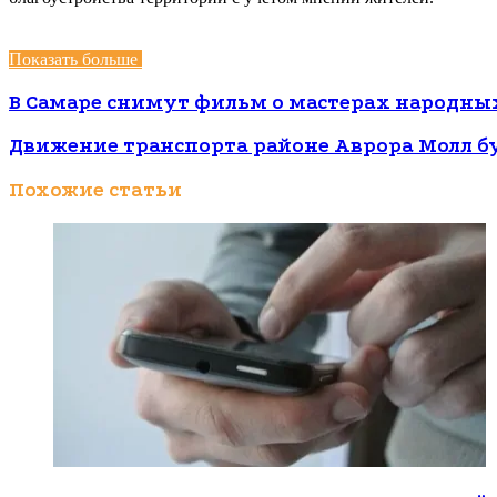
Показать больше
В Самаре снимут фильм о мастерах народн
Движение транспорта районе Аврора Молл бу
Похожие статьи