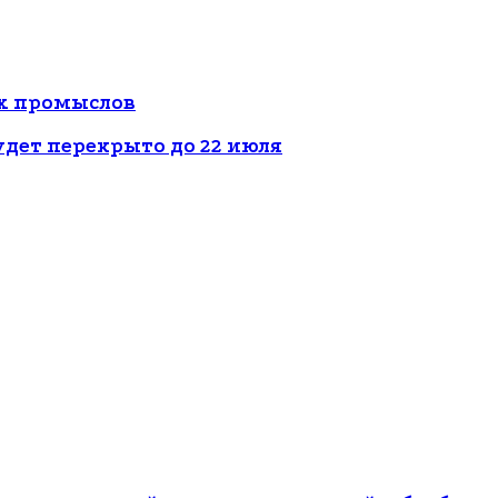
ых промыслов
дет перекрыто до 22 июля