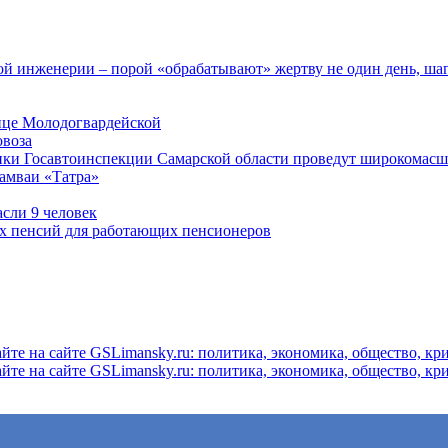
 инженерии – порой «обрабатывают» жертву не один день, ша
ице Молодогвардейской
овоза
ники Госавтоинспекции Самарской области проведут широкомас
рамваи «Татра»
асли 9 человек
ых пенсий для работающих пенсионеров