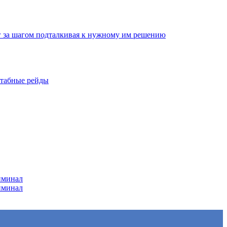
г за шагом подталкивая к нужному им решению
штабные рейды