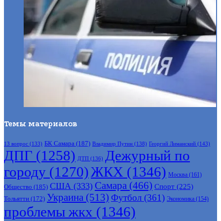
Темы материалов
БК Самара
(187)
Владимир Путин
(138)
Георгий Лиманский
(143)
13 вопрос
(133)
ДПГ
(1258)
Дежурный по
ДТП
(136)
городу
(1270)
ЖКХ
(1346)
Москва
(161)
Самара
(466)
США
(333)
Спорт
(225)
Общество
(185)
Украина
(513)
Футбол
(361)
Тольятти
(172)
Экономика
(154)
проблемы жкх
(1346)