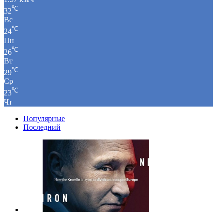
℃
32
Вс
℃
24
Пн
℃
26
Вт
℃
29
Ср
℃
23
Чт
Популярные
Последний