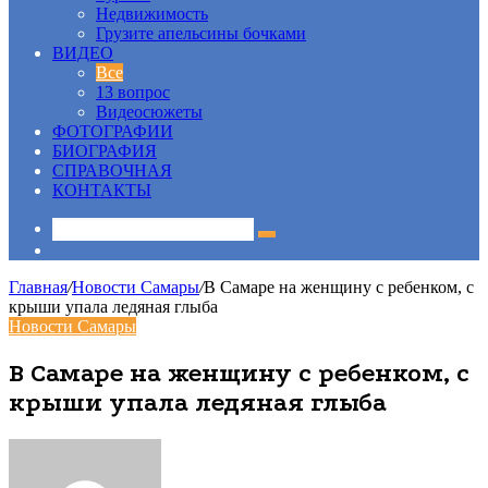
Недвижимость
Грузите апельсины бочками
ВИДЕО
Все
13 вопрос
Видеосюжеты
ФОТОГРАФИИ
БИОГРАФИЯ
СПРАВОЧНАЯ
КОНТАКТЫ
Sidebar
Главная
/
Новости Самары
/
В Самаре на женщину с ребенком, с
крыши упала ледяная глыба
Новости Самары
В Самаре на женщину с ребенком, с
крыши упала ледяная глыба