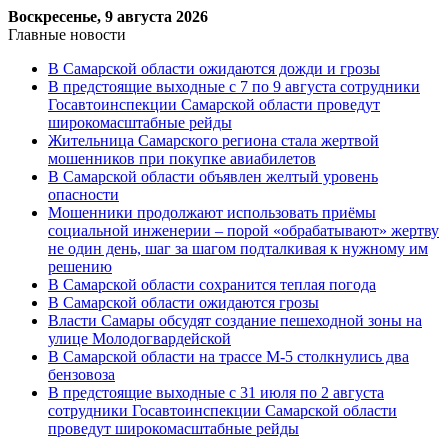
Воскресенье, 9 августа 2026
Главные новости
В Самарской области ожидаются дожди и грозы
В предстоящие выходные с 7 по 9 августа сотрудники
Госавтоинспекции Самарской области проведут
широкомасштабные рейды
Жительница Самарского региона стала жертвой
мошенников при покупке авиабилетов
В Самарской области объявлен желтый уровень
опасности
Мошенники продолжают использовать приёмы
социальной инженерии – порой «обрабатывают» жертву
не один день, шаг за шагом подталкивая к нужному им
решению
В Самарской области сохранится теплая погода
В Самарской области ожидаются грозы
Власти Самары обсудят создание пешеходной зоны на
улице Молодогвардейской
В Самарской области на трассе М-5 столкнулись два
бензовоза
В предстоящие выходные с 31 июля по 2 августа
сотрудники Госавтоинспекции Самарской области
проведут широкомасштабные рейды