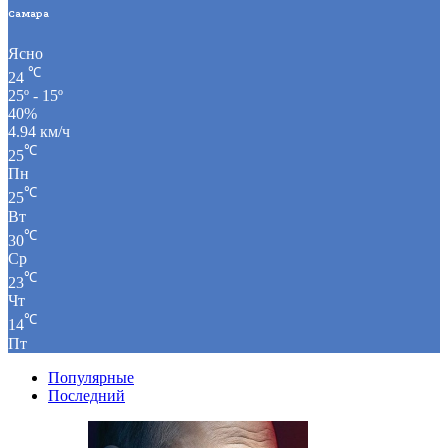
Самара
Ясно
℃
24
25º - 15º
40%
4.94 км/ч
℃
25
Пн
℃
25
Вт
℃
30
Ср
℃
23
Чт
℃
14
Пт
Популярные
Последний