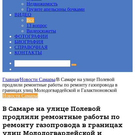
Недвижимость
Грузите апельсины бочками
ВИДЕО
Все
13 вопрос
Видеосюжеты
ФОТОГРАФИИ
БИОГРАФИЯ
СПРАВОЧНАЯ
КОНТАКТЫ
Sidebar
Главная
/
Новости Самары
/
В Самаре на улице Полевой
продлили ремонтные работы по ремонту газопровода в
границах улиц Молодогвардейской и Галактионовской
Новости Самары
В Самаре на улице Полевой
продлили ремонтные работы по
ремонту газопровода в границах
улиц Молодогвардейской и