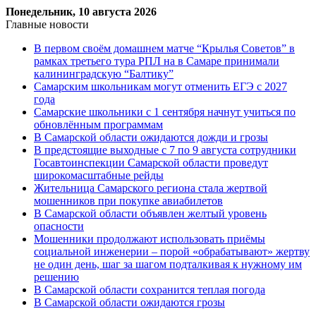
Понедельник, 10 августа 2026
Главные новости
В первом своём домашнем матче “Крылья Советов” в
рамках третьего тура РПЛ на в Самаре принимали
калининградскую “Балтику”
Самарским школьникам могут отменить ЕГЭ с 2027
года
Самарские школьники с 1 сентября начнут учиться по
обновлённым программам
В Самарской области ожидаются дожди и грозы
В предстоящие выходные с 7 по 9 августа сотрудники
Госавтоинспекции Самарской области проведут
широкомасштабные рейды
Жительница Самарского региона стала жертвой
мошенников при покупке авиабилетов
В Самарской области объявлен желтый уровень
опасности
Мошенники продолжают использовать приёмы
социальной инженерии – порой «обрабатывают» жертву
не один день, шаг за шагом подталкивая к нужному им
решению
В Самарской области сохранится теплая погода
В Самарской области ожидаются грозы