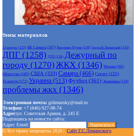
Темы материалов
БК Самара
(187)
Владимир Путин
(138)
Георгий Лиманский
(143)
13 вопрос
(133)
ДПГ
(1258)
Дежурный по
ДТП
(136)
городу
(1270)
ЖКХ
(1346)
Москва
(161)
Самара
(466)
США
(333)
Спорт
(225)
Общество
(185)
Украина
(513)
Футбол
(361)
Тольятти
(172)
Экономика
(154)
проблемы жкх
(1346)
Электронная почта:
gslimansky@mail.ru
Телефон:
+7 (846) 927-98-74
Адрес:
ул. Советская Армия, д. 245 Е
Подпишись на новости сайта:
Адрес Email:
© Все права защищены 2026 |
Сайт Г.С.Лиманского