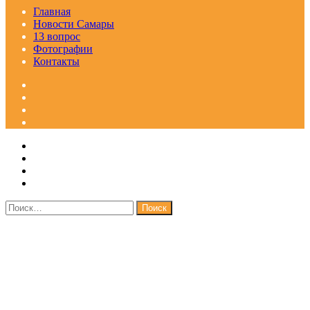
Главная
Новости Самары
13 вопрос
Фотографии
Контакты
Facebook
Google+
Одноклассники
WhatsApp
Telegram
Viber
Кнопка
Закрыть
«Наверх»
Найти: