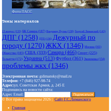
Фото:ТАСС
Темы материалов
БК Самара
(187)
Владимир Путин
(138)
Георгий Лиманский
(143)
13 вопрос
(133)
ДПГ
(1258)
Дежурный по
ДТП
(136)
городу
(1270)
ЖКХ
(1346)
Москва
(161)
Самара
(466)
США
(333)
Спорт
(225)
Общество
(185)
Украина
(513)
Футбол
(361)
Тольятти
(172)
Экономика
(154)
проблемы жкх
(1346)
Электронная почта:
gslimansky@mail.ru
Телефон:
+7 (846) 927-98-74
Адрес:
ул. Советская Армия, д. 245 Е
Подпишись на новости сайта:
Адрес Email:
© Все права защищены 2026 |
Сайт Г.С.Лиманского
Главная