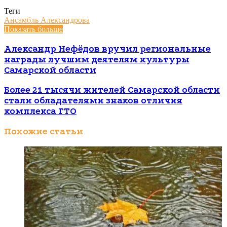
Теги
Ансамбль Александрова
Показать больше
Александр Нефёдов вручил региональные
награды лучшим деятелям культуры
Самарской области
Более 21 тысячи жителей Самарской области
стали обладателями знаков отличия
комплекса ГТО
Похожие статьи