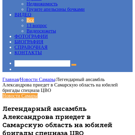
Недвижимость
Грузите апельсины бочками
ВИДЕО
Все
13 вопрос
Видеосюжеты
ФОТОГРАФИИ
БИОГРАФИЯ
СПРАВОЧНАЯ
КОНТАКТЫ
Sidebar
Главная
/
Новости Самары
/
Легендарный ансамбль
Александрова приедет в Самарскую область на юбилей
бригады спецназа ЦВО
Новости Самары
Легендарный ансамбль
Александрова приедет в
Самарскую область на юбилей
бригады спецназа ЦВО