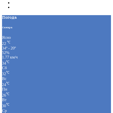
Погода
Самара
Ясно
℃
22
34º - 20º
52%
1.77 км/ч
℃
34
Сб
℃
32
Вс
℃
24
Пн
℃
26
Вт
℃
30
Ср