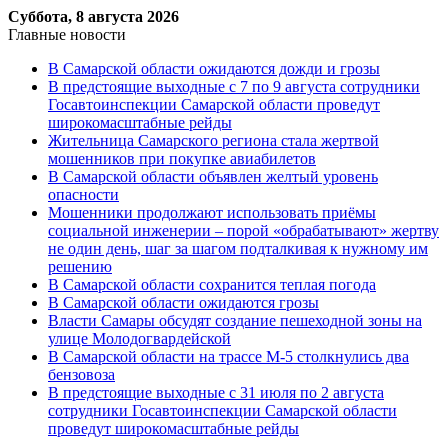
Суббота, 8 августа 2026
Главные новости
В Самарской области ожидаются дожди и грозы
В предстоящие выходные с 7 по 9 августа сотрудники
Госавтоинспекции Самарской области проведут
широкомасштабные рейды
Жительница Самарского региона стала жертвой
мошенников при покупке авиабилетов
В Самарской области объявлен желтый уровень
опасности
Мошенники продолжают использовать приёмы
социальной инженерии – порой «обрабатывают» жертву
не один день, шаг за шагом подталкивая к нужному им
решению
В Самарской области сохранится теплая погода
В Самарской области ожидаются грозы
Власти Самары обсудят создание пешеходной зоны на
улице Молодогвардейской
В Самарской области на трассе М-5 столкнулись два
бензовоза
В предстоящие выходные с 31 июля по 2 августа
сотрудники Госавтоинспекции Самарской области
проведут широкомасштабные рейды