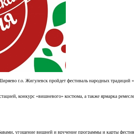
а Ширяево г.о. Жигулевск пройдет фестиваль народных традиций 
стацией, конкурс «вишневого» костюма, а также ярмарка ремесл
бавами, угощение вишней и вручение программы и карты фестив