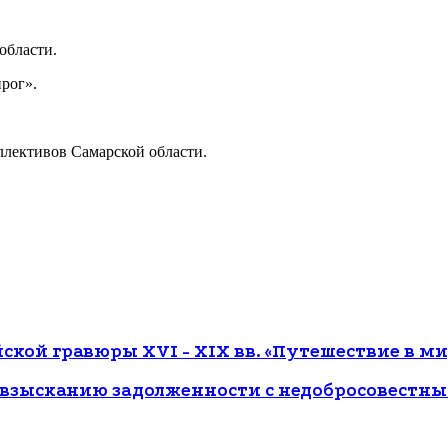
области.
рог».
ллективов Самарской области.
кой гравюры ХVI - ХIХ вв. «Путешествие в мир
о взысканию задолженности с недобросовестн