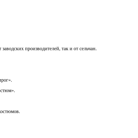
заводских производителей, так и от сельчан.
ирог».
остюм».
костюмов.