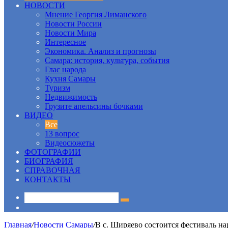
НОВОСТИ
Мнение Георгия Лиманского
Новости России
Новости Мира
Интересное
Экономика. Анализ и прогнозы
Самара: история, культура, события
Глас народа
Кухня Самары
Туризм
Недвижимость
Грузите апельсины бочками
ВИДЕО
Все
13 вопрос
Видеосюжеты
ФОТОГРАФИИ
БИОГРАФИЯ
СПРАВОЧНАЯ
КОНТАКТЫ
Sidebar
Главная
/
Новости Самары
/
В с. Ширяево состоится фестиваль 