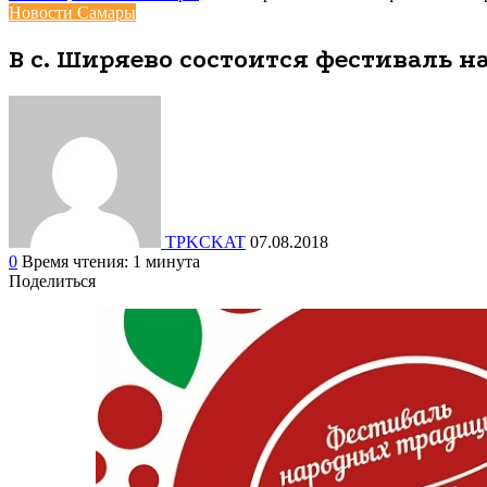
Новости Самары
В с. Ширяево состоится фестиваль 
TPKCKAT
07.08.2018
0
Время чтения: 1 минута
Поделиться
Facebook
Вконтакте
Одноклассники
WhatsApp
Telegram
Viber
Поделиться
Печатать
через
электронную
почту