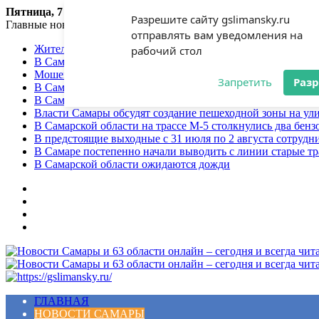
Пятница, 7 августа 2026
Разрешите сайту gslimansky.ru
Главные новости
отправлять вам уведомления на
Жительница Самарского региона стала жертвой мошенни
рабочий стол
В Самарской области объявлен желтый уровень опасност
Мошенники продолжают использовать приёмы социальной
Запретить
Раз
В Самарской области сохранится теплая погода
В Самарской области ожидаются грозы
Власти Самары обсудят создание пешеходной зоны на ул
В Самарской области на трассе М-5 столкнулись два бенз
В предстоящие выходные с 31 июля по 2 августа сотруд
В Самаре постепенно начали выводить с линии старые т
В Самарской области ожидаются дожди
Меню
ГЛАВНАЯ
НОВОСТИ САМАРЫ