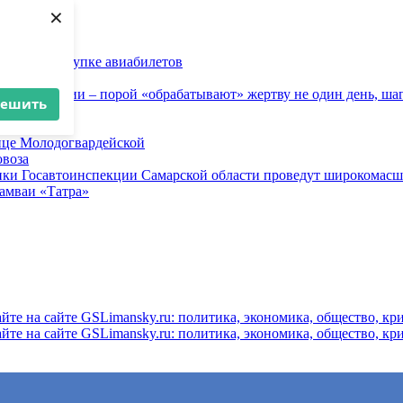
×
ков при покупке авиабилетов
и
 инженерии – порой «обрабатывают» жертву не один день, ша
решить
ице Молодогвардейской
овоза
ники Госавтоинспекции Самарской области проведут широкомас
рамваи «Татра»