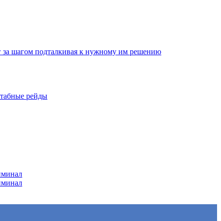
г за шагом подталкивая к нужному им решению
штабные рейды