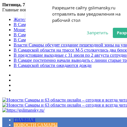
Пятница, 7 августа 2026
Разрешите сайту gslimansky.ru
Главные новости
отправлять вам уведомления на
Жительница Самарского региона стала жертвой мошенни
рабочий стол
В Самарской области объявлен желтый уровень опасност
Мошенники продолжают использовать приёмы социальной
Запретить
Раз
В Самарской области сохранится теплая погода
В Самарской области ожидаются грозы
Власти Самары обсудят создание пешеходной зоны на ул
В Самарской области на трассе М-5 столкнулись два бенз
В предстоящие выходные с 31 июля по 2 августа сотруд
В Самаре постепенно начали выводить с линии старые т
В Самарской области ожидаются дожди
Меню
ГЛАВНАЯ
НОВОСТИ САМАРЫ