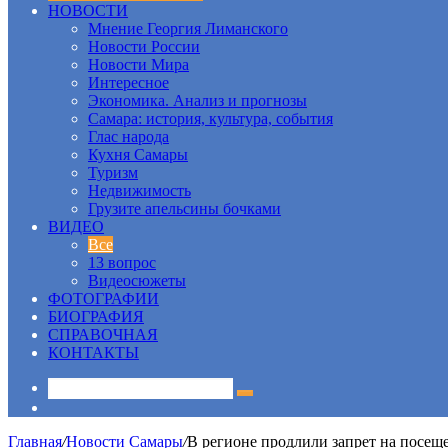
НОВОСТИ
Мнение Георгия Лиманского
Новости России
Новости Мира
Интересное
Экономика. Анализ и прогнозы
Самара: история, культура, события
Глас народа
Кухня Самары
Туризм
Недвижимость
Грузите апельсины бочками
ВИДЕО
Все
13 вопрос
Видеосюжеты
ФОТОГРАФИИ
БИОГРАФИЯ
СПРАВОЧНАЯ
КОНТАКТЫ
Sidebar
Главная
/
Новости Самары
/
В регионе продлили запрет на посеще