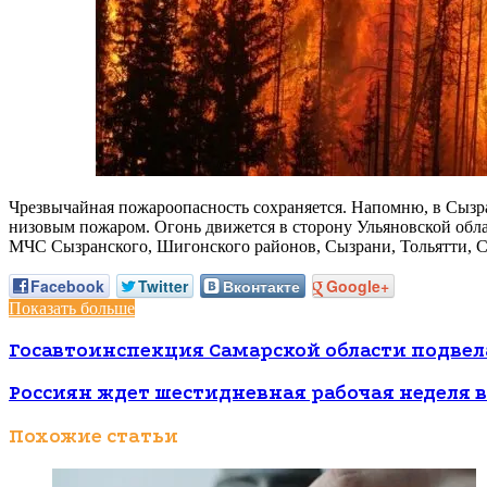
Чрезвычайная пожароопасность сохраняется. Напомню, в Сызра
низовым пожаром. Огонь движется в сторону Ульяновской обла
МЧС Сызранского, Шигонского районов, Сызрани, Тольятти, Са
Facebook
Twitter
Вконтакте
Google+
Показать больше
Госавтоинспекция Самарской области подв
Россиян ждет шестидневная рабочая неделя в
Похожие статьи