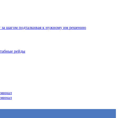
г за шагом подталкивая к нужному им решению
штабные рейды