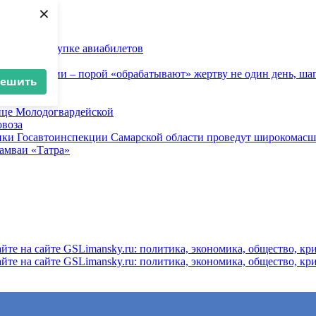
×
ков при покупке авиабилетов
и
 инженерии – порой «обрабатывают» жертву не один день, ша
решить
ице Молодогвардейской
овоза
ники Госавтоинспекции Самарской области проведут широкомас
рамваи «Татра»