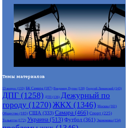
Темы материалов
БК Самара
(187)
Владимир Путин
(138)
Георгий Лиманский
(143)
13 вопрос
(133)
ДПГ
(1258)
Дежурный по
ДТП
(136)
городу
(1270)
ЖКХ
(1346)
Москва
(161)
Самара
(466)
США
(333)
Спорт
(225)
Общество
(185)
Украина
(513)
Футбол
(361)
Тольятти
(172)
Экономика
(154)
проблемы жкх
(1346)