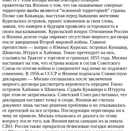
правительства Японии о том, что так называемые северные
территории якобы являются “исконной территорией” страны.
Позже сам Кикавада, выступая перед бывшими жителями
Курильских островов, принес извинения за свои слова,
заявив, что намерен в будущем проявлять осторожность в
своих высказываниях. Курильский вопрос Отношения России
и Японии долгие годы омрачает отсутствие мирного договора
после завершения Второй мировой войны. Главное
препятствие — вопрос о Южных Курилах: островах Кунашир,
Шикотан, Итуруп и Хабомаи. Токио претендует на них,
ссылаясь на Трактат о торговле и границах 1855 года. Москва
настаивает на том, что острова вошли в состав Советского
Союза по итогам войны и суверенитет над ними не подлежит
сомнению. В 1956-м СССР и Япония подписали Совместную
декларацию — Москва соглашалась после заключения
мирного договора рассмотреть вероятность передачи Токио
островов Хабомаи и Шикотана. Судьба Кунашира и Итурупа
при этом не затрагивалась. Советский Союз рассчитывал, что
декларация поставит точку в споре, Япония же считала
документ лишь частью решения проблемы и не отказывалась
от претензий на все острова. Последующие переговоры ни к
чему не привели. Москва отказалась от диалога по этому
вопросу после того, как Япония ввела санкции из-за начала
СВО. Россия также прекратила безвизовые поездки японцев