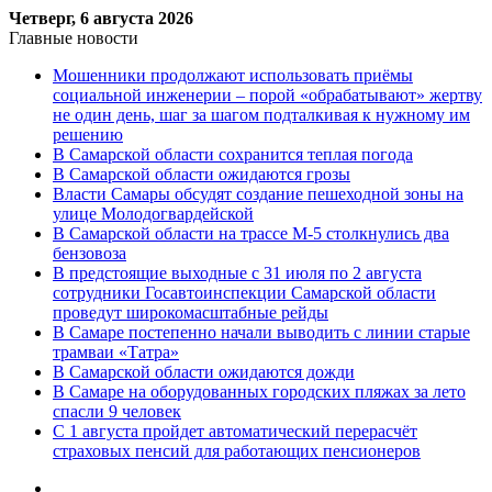
Четверг, 6 августа 2026
Главные новости
Мошенники продолжают использовать приёмы
социальной инженерии – порой «обрабатывают» жертву
не один день, шаг за шагом подталкивая к нужному им
решению
В Самарской области сохранится теплая погода
В Самарской области ожидаются грозы
Власти Самары обсудят создание пешеходной зоны на
улице Молодогвардейской
В Самарской области на трассе М-5 столкнулись два
бензовоза
В предстоящие выходные с 31 июля по 2 августа
сотрудники Госавтоинспекции Самарской области
проведут широкомасштабные рейды
В Самаре постепенно начали выводить с линии старые
трамваи «Татра»
В Самарской области ожидаются дожди
В Самаре на оборудованных городских пляжах за лето
спасли 9 человек
С 1 августа пройдет автоматический перерасчёт
страховых пенсий для работающих пенсионеров