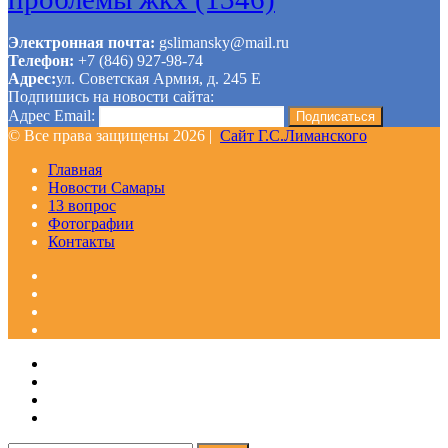
Электронная почта:
gslimansky@mail.ru
Телефон:
+7 (846) 927-98-74
Адрес:
ул. Советская Армия, д. 245 Е
Подпишись на новости сайта:
Адрес Email:
© Все права защищены 2026 |
Сайт Г.С.Лиманского
Главная
Новости Самары
13 вопрос
Фотографии
Контакты
Facebook
Google+
Одноклассники
WhatsApp
Telegram
Viber
Кнопка
Закрыть
«Наверх»