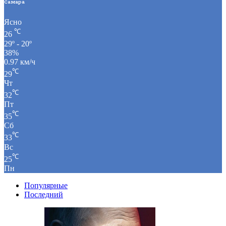
Самара
Ясно
℃
26
29º - 20º
38%
0.97 км/ч
℃
29
Чт
℃
32
Пт
℃
35
Сб
℃
33
Вс
℃
25
Пн
Популярные
Последний