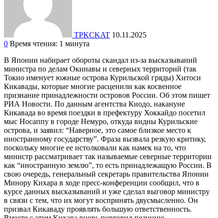
TPKCKAT
10.11.2025
0
Время чтения: 1 минута
В Японии набирает обороты скандал из-за высказываний
министра по делам Окинавы и северных территорий (так
Токио именует южные острова Курильской гряды) Хитоси
Кикавады, которые многие расценили как косвенное
признание принадлежности островов России. Об этом пишет
РИА Новости. По данным агентства Киодо, накануне
Кикавада во время поездки в префектуру Хоккайдо посетил
мыс Носаппу в городе Немуро, откуда видны Курильские
острова, и заявил: “Наверное, это самое близкое место к
иностранному государству”. Фраза вызвала резкую критику,
поскольку многие ее истолковали как намек на то, что
министр рассматривает так называемые северные территории
как “иностранную землю”, то есть принадлежащую России. В
свою очередь, генеральный секретарь правительства Японии
Минору Кихара в ходе пресс-конференции сообщил, что в
курсе данных высказываний и уже сделал выговор министру
в связи с тем, что их могут воспринять двусмысленно. Он
призвал Кикаваду проявлять большую ответственность.
Вместе с этим Кихара вновь повторил позицию