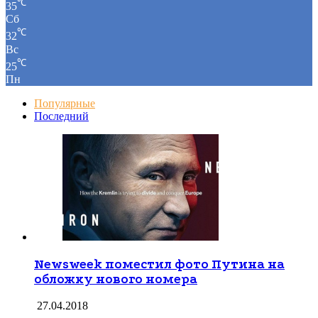
32
Пт
℃
35
Сб
℃
32
Вс
℃
25
Пн
Популярные
Последний
Newsweek поместил фото Путина на
обложку нового номера