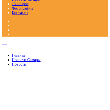
Главная
Новости Самары
13 вопрос
Фотографии
Контакты
Facebook
Google+
Одноклассники
WhatsApp
Telegram
Viber
Кнопка
«Наверх»
Закрыть
Главная
Новости Самары
Новости