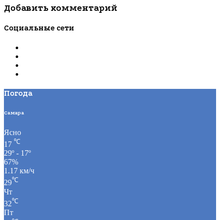
3 дня тому назад
Добавить комментарий
Социальные сети
Погода
Самара
Ясно
℃
17
29º - 17º
67%
1.17 км/ч
℃
29
Чт
℃