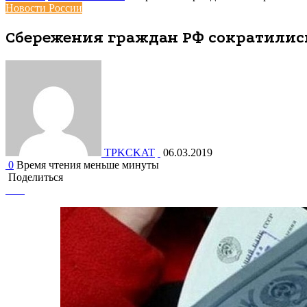
Новости России
Сбережения граждан РФ сократились
TPKCKAT
06.03.2019
0
Время чтения меньше минуты
Поделиться
Facebook
Вконтакте
Одноклассники
WhatsApp
Telegram
Viber
Поделиться
Печатать
через
электронную
почту