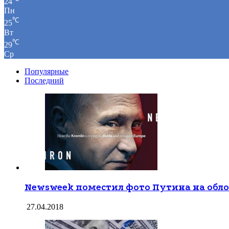
24
Пн
℃
25
Вт
℃
29
Ср
Популярные
Последний
Newsweek поместил фото Путина на обл
27.04.2018