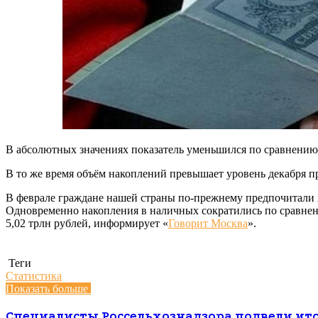
В абсолютных значениях показатель уменьшился по сравнению с
В то же время объём накоплений превышает уровень декабря про
В феврале граждане нашей страны по-прежнему предпочитали хр
Одновременно накопления в наличных сократились по сравнени
5,02 трлн рублей, информирует «
Говорит Москва
».
Теги
Статистика
Показать больше
Специалисты Россельхознадзора подвели ит