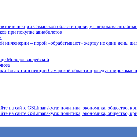
осавтоинспекции Самарской области проведут широкомасштабны
ков при покупке авиабилетов
и
 инженерии – порой «обрабатывают» жертву не один день, ша
ице Молодогвардейской
овоза
ники Госавтоинспекции Самарской области проведут широкомас