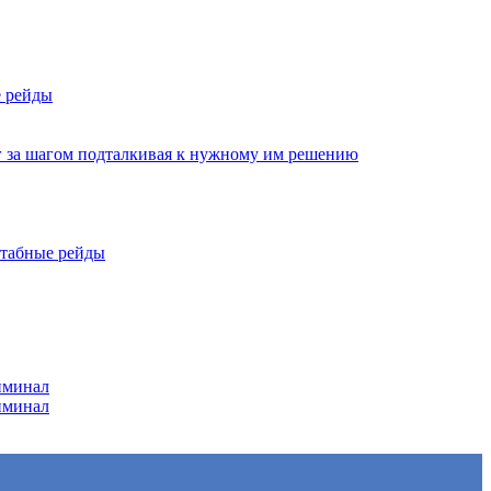
е рейды
г за шагом подталкивая к нужному им решению
штабные рейды