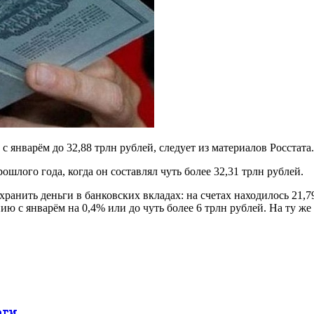
 январём до 32,88 трлн рублей, следует из материалов Росстата.
шлого года, когда он составлял чуть более 32,31 трлн рублей.
анить деньги в банковских вкладах: на счетах находилось 21,79
ю с январём на 0,4% или до чуть более 6 трлн рублей. На ту ж
оги