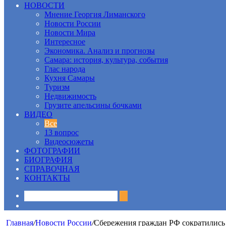
НОВОСТИ
Мнение Георгия Лиманского
Новости России
Новости Мира
Интересное
Экономика. Анализ и прогнозы
Самара: история, культура, события
Глас народа
Кухня Самары
Туризм
Недвижимость
Грузите апельсины бочками
ВИДЕО
Все
13 вопрос
Видеосюжеты
ФОТОГРАФИИ
БИОГРАФИЯ
СПРАВОЧНАЯ
КОНТАКТЫ
Sidebar
Главная
/
Новости России
/
Сбережения граждан РФ сократились 