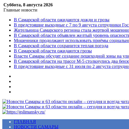
Суббота, 8 августа 2026
Главные новости
В Самарской области ожидаются дожди и грозы
В предстоящие выходные с 7 по 9 августа сотрудники Г
Жительница Самарского региона стала жертвой мошенни
В Самарской области объявлен желтый уровень опасност
Мошенники продолжают использовать приёмы социальной
В Самарской области сохранится теплая погода
В Самарской области ожидаются грозы
Власти Самары обсудят создание пешеходной зоны на ул
В Самарской области на трассе М-5 столкнулись два бенз
В предстоящие выходные с 31 июля по 2 августа сотруд
Меню
ГЛАВНАЯ
НОВОСТИ САМАРЫ