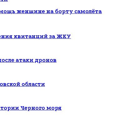
мощь женщине на борту самолёта
чения квитанций за ЖКУ
 после атаки дронов
овской области
атории Черного моря