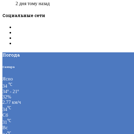
2 дня тому назад
Социальные сети
Погода
Самара
Ясно
℃
34
34º - 21º
32%
2.77 км/ч
℃
34
Сб
℃
31
Вс
℃