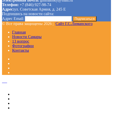
Электронная почта:
gslimansky@mail.ru
Телефон:
+7 (846) 927-98-74
Адрес:
ул. Советская Армия, д. 245 Е
Подпишись на новости сайта:
Адрес Email:
© Все права защищены 2026 |
Сайт Г.С.Лиманского
Главная
Новости Самары
13 вопрос
Фотографии
Контакты
Facebook
Google+
Одноклассники
WhatsApp
Telegram
Viber
Кнопка
«Наверх»
Закрыть