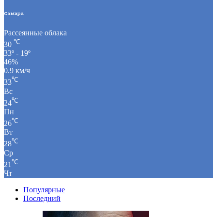
Самара
Рассеянные облака
℃
30
33º - 19º
46%
0.9 км/ч
℃
33
Вс
℃
24
Пн
℃
26
Вт
℃
28
Ср
℃
21
Чт
Популярные
Последний