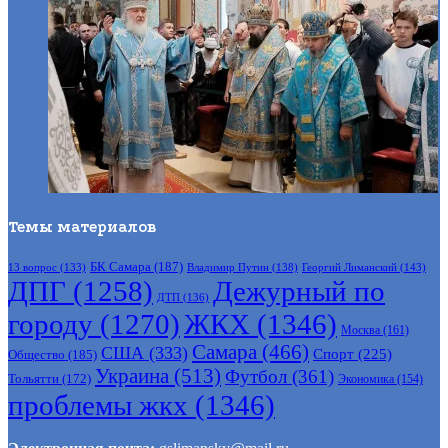
Темы материалов
БК Самара
(187)
Владимир Путин
(138)
Георгий Лиманский
(143)
13 вопрос
(133)
ДПГ
(1258)
Дежурный по
ДТП
(136)
городу
(1270)
ЖКХ
(1346)
Москва
(161)
Самара
(466)
США
(333)
Спорт
(225)
Общество
(185)
Украина
(513)
Футбол
(361)
Тольятти
(172)
Экономика
(154)
проблемы жкх
(1346)