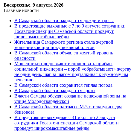
Воскресенье, 9 августа 2026
Главные новости
В Самарской области ожидаются дожди и грозы
В предстоящие выходные с 7 по 9 августа сотрудники
Госавтоинспекции Самарской области проведут
широкомасштабные рейды
Жительница Самарского региона стала жертвой
мошенников при покупке авиабилетов
В Самарской области объявлен желтый уровень
опасности
Мошенники продолжают использовать приёмы
социальной инженерии – порой «обрабатывают» жертву
не один день, шаг за шагом подталкивая к нужному им
решению
В Самарской области сохранится теплая погода
В Самарской области ожидаются грозы
Власти Самары обсудят создание пешеходной зоны на
улице Молодогвардейской
В Самарской области на трассе М-5 столкнулись два
бензовоза
В предстоящие выходные с 31 июля по 2 августа
сотрудники Госавтоинспекции Самарской области
проведут широкомасштабные рейды