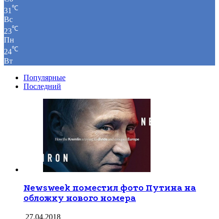
℃
31
Вс
℃
23
Пн
℃
24
Вт
Популярные
Последний
Newsweek поместил фото Путина на
обложку нового номера
27.04.2018