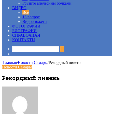
Грузите апельсины бочками
ВИДЕО
Все
13 вопрос
Видеосюжеты
ФОТОГРАФИИ
БИОГРАФИЯ
СПРАВОЧНАЯ
КОНТАКТЫ
Sidebar
Главная
/
Новости Самары
/
Рекордный ливень
Новости Самары
Рекордный ливень