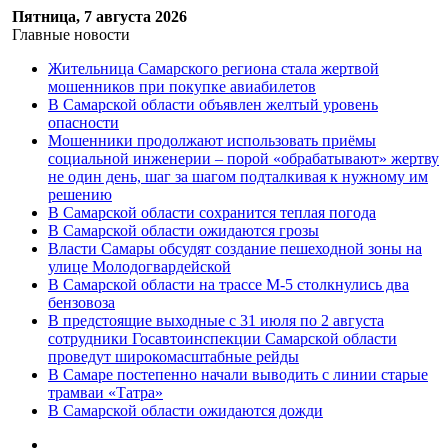
Пятница, 7 августа 2026
Главные новости
Жительница Самарского региона стала жертвой
мошенников при покупке авиабилетов
В Самарской области объявлен желтый уровень
опасности
Мошенники продолжают использовать приёмы
социальной инженерии – порой «обрабатывают» жертву
не один день, шаг за шагом подталкивая к нужному им
решению
В Самарской области сохранится теплая погода
В Самарской области ожидаются грозы
Власти Самары обсудят создание пешеходной зоны на
улице Молодогвардейской
В Самарской области на трассе М-5 столкнулись два
бензовоза
В предстоящие выходные с 31 июля по 2 августа
сотрудники Госавтоинспекции Самарской области
проведут широкомасштабные рейды
В Самаре постепенно начали выводить с линии старые
трамваи «Татра»
В Самарской области ожидаются дожди