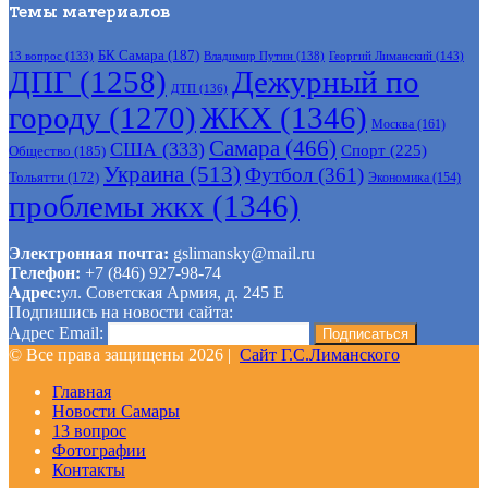
Темы материалов
БК Самара
(187)
Владимир Путин
(138)
Георгий Лиманский
(143)
13 вопрос
(133)
ДПГ
(1258)
Дежурный по
ДТП
(136)
городу
(1270)
ЖКХ
(1346)
Москва
(161)
Самара
(466)
США
(333)
Спорт
(225)
Общество
(185)
Украина
(513)
Футбол
(361)
Тольятти
(172)
Экономика
(154)
проблемы жкх
(1346)
Электронная почта:
gslimansky@mail.ru
Телефон:
+7 (846) 927-98-74
Адрес:
ул. Советская Армия, д. 245 Е
Подпишись на новости сайта:
Адрес Email:
© Все права защищены 2026 |
Сайт Г.С.Лиманского
Главная
Новости Самары
13 вопрос
Фотографии
Контакты