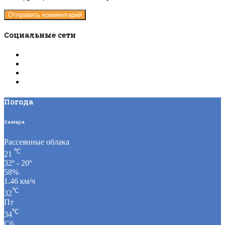
Социальные сети
Погода
Самара
Рассеянные облака
℃
21
32º - 20º
58%
1.46 км/ч
℃
32
Пт
℃
34
Сб