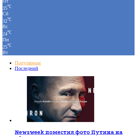
Пт
℃
35
Сб
℃
32
Вс
℃
24
Пн
℃
25
Вт
Популярные
Последний
Newsweek поместил фото Путина на