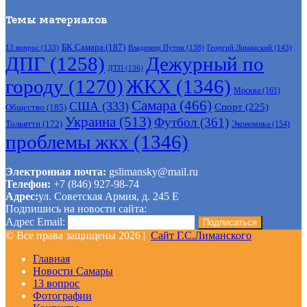
Темы материалов
БК Самара
(187)
Владимир Путин
(138)
Георгий Лиманский
(143)
13 вопрос
(133)
ДПГ
(1258)
Дежурный по
ДТП
(136)
городу
(1270)
ЖКХ
(1346)
Москва
(161)
Самара
(466)
США
(333)
Спорт
(225)
Общество
(185)
Украина
(513)
Футбол
(361)
Тольятти
(172)
Экономика
(154)
проблемы жкх
(1346)
Электронная почта:
gslimansky@mail.ru
Телефон:
+7 (846) 927-98-74
Адрес:
ул. Советская Армия, д. 245 Е
Подпишись на новости сайта:
Адрес Email:
© Все права защищены 2026 |
Сайт Г.С.Лиманского
Главная
Новости Самары
13 вопрос
Фотографии