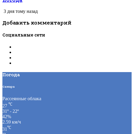
погода
3 дня тому назад
Добавить комментарий
Социальные сети
Погода
Самара
Рассеянные облака
℃
27
31º - 22º
42%
2.59 км/ч
℃
31