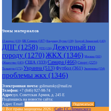
Темы материалов
БК Самара
(187)
Владимир Путин
(138)
Георгий Лиманский
(143)
13 вопрос
(133)
ДПГ
(1258)
Дежурный по
ДТП
(136)
городу
(1270)
ЖКХ
(1346)
Москва
(161)
Самара
(466)
США
(333)
Спорт
(225)
Общество
(185)
Украина
(513)
Футбол
(361)
Тольятти
(172)
Экономика
(154)
проблемы жкх
(1346)
Электронная почта:
gslimansky@mail.ru
Телефон:
+7 (846) 927-98-74
Адрес:
ул. Советская Армия, д. 245 Е
Подпишись на новости сайта:
Адрес Email:
© Все права защищены 2026 |
Сайт Г.С.Лиманского