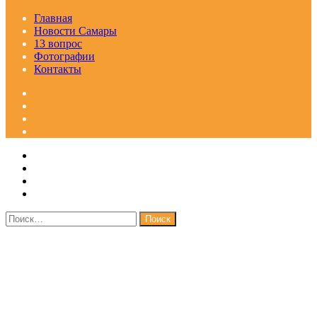
Главная
Новости Самары
13 вопрос
Фотографии
Контакты
Facebook
Google+
Одноклассники
WhatsApp
Telegram
Viber
Кнопка
Закрыть
«Наверх»
Найти: