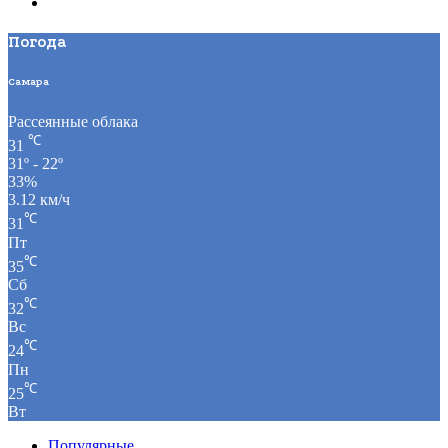
Погода
Самара
Рассеянные облака
℃
31
31º - 22º
33%
3.12 км/ч
℃
31
Пт
℃
35
Сб
℃
32
Вс
℃
24
Пн
℃
25
Вт
Популярные