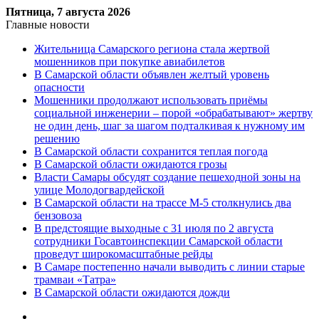
Пятница, 7 августа 2026
Главные новости
Жительница Самарского региона стала жертвой
мошенников при покупке авиабилетов
В Самарской области объявлен желтый уровень
опасности
Мошенники продолжают использовать приёмы
социальной инженерии – порой «обрабатывают» жертву
не один день, шаг за шагом подталкивая к нужному им
решению
В Самарской области сохранится теплая погода
В Самарской области ожидаются грозы
Власти Самары обсудят создание пешеходной зоны на
улице Молодогвардейской
В Самарской области на трассе М-5 столкнулись два
бензовоза
В предстоящие выходные с 31 июля по 2 августа
сотрудники Госавтоинспекции Самарской области
проведут широкомасштабные рейды
В Самаре постепенно начали выводить с линии старые
трамваи «Татра»
В Самарской области ожидаются дожди