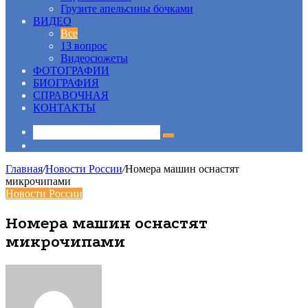
Грузите апельсины бочками
ВИДЕО
Все
13 вопрос
Видеосюжеты
ФОТОГРАФИИ
БИОГРАФИЯ
СПРАВОЧНАЯ
КОНТАКТЫ
Sidebar
Главная
/
Новости России
/
Номера машин оснастят
микрочипами
Новости России
Номера машин оснастят
микрочипами