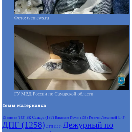
Фото: tvernews.ru
ГУ МВД России по Самарской области
Темы материалов
БК Самара
(187)
Владимир Путин
(138)
Георгий Лиманский
(143)
13 вопрос
(133)
ДПГ
(1258)
Дежурный по
ДТП
(136)