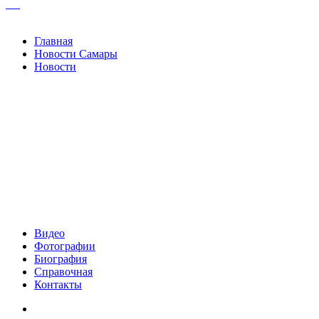
Facebook
Google+
Одноклассники
WhatsApp
Telegram
Viber
Кнопка
«Наверх»
Закрыть
Главная
Новости Самары
Новости
Видео
Фотографии
Биография
Справочная
Контакты