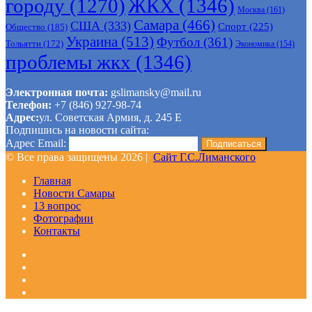
городу
(1270)
ЖКХ
(1346)
Москва
(161)
Самара
(466)
США
(333)
Спорт
(225)
Общество
(185)
Украина
(513)
Футбол
(361)
Тольятти
(172)
Экономика
(154)
проблемы жкх
(1346)
Электронная почта:
gslimansky@mail.ru
Телефон:
+7 (846) 927-98-74
Адрес:
ул. Советская Армия, д. 245 Е
Подпишись на новости сайта:
Адрес Email:
© Все права защищены 2026 |
Сайт Г.С.Лиманского
Главная
Новости Самары
13 вопрос
Фотографии
Контакты