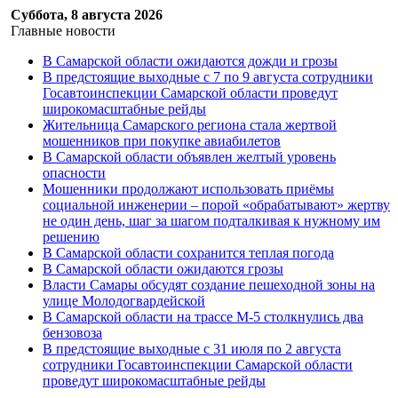
Суббота, 8 августа 2026
Главные новости
В Самарской области ожидаются дожди и грозы
В предстоящие выходные с 7 по 9 августа сотрудники
Госавтоинспекции Самарской области проведут
широкомасштабные рейды
Жительница Самарского региона стала жертвой
мошенников при покупке авиабилетов
В Самарской области объявлен желтый уровень
опасности
Мошенники продолжают использовать приёмы
социальной инженерии – порой «обрабатывают» жертву
не один день, шаг за шагом подталкивая к нужному им
решению
В Самарской области сохранится теплая погода
В Самарской области ожидаются грозы
Власти Самары обсудят создание пешеходной зоны на
улице Молодогвардейской
В Самарской области на трассе М-5 столкнулись два
бензовоза
В предстоящие выходные с 31 июля по 2 августа
сотрудники Госавтоинспекции Самарской области
проведут широкомасштабные рейды