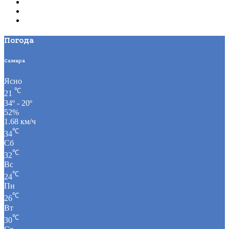
Погода
Самара
Ясно
℃
21
34º - 20º
52%
1.68 км/ч
℃
34
Сб
℃
32
Вс
℃
24
Пн
℃
26
Вт
℃
30