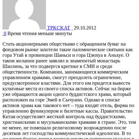
TPKCKAT
29.10.2012
0
Время чтения меньше минуты
Стать акционерными обществами с обращением бумаг на
фондовом рынке захотели такие паломнические святыни как
гора Утай в провинции Шаньси и гора Цзюхуа в Аньхуе. О
таком желании ранее заявлял и знаменитый монастырь
Шаолинь, за что подвергся критике в СМИ и среди
общественности. Компании, занимающиеся коммерческим
управлением храмами, смогут преодолеть ограничение,
предусмотренное властями. Для этого им придется вывести
культовые места из своего списка активов. Сейчас на бирже
уже обращаются акции одного буддистского храма, который
расположен на горе Эмей в Сычуани. Однако в списке
активов храма как такового нет – туда входят отель, фирма по
управлению фуникулером и билетные кассы. Правительство
Китая осуществляет жесткий контроль над буддистскими,
христианскими и мусульманскими храмами в стране. Это, тем
не менее, не помешало религиозному возрождению после
десятков лет господства коммунистической идеологии. В то
же время бизнес решил воспользоваться интересом граждан к