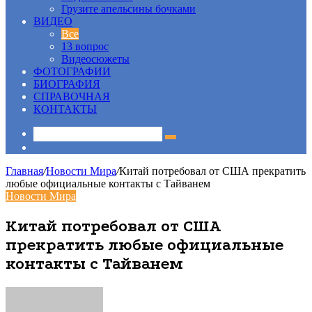
Грузите апельсины бочками
ВИДЕО
Все
13 вопрос
Видеосюжеты
ФОТОГРАФИИ
БИОГРАФИЯ
СПРАВОЧНАЯ
КОНТАКТЫ
Sidebar
Главная
/
Новости Мира
/
Китай потребовал от США прекратить
любые официальные контакты с Тайванем
Новости Мира
Китай потребовал от США
прекратить любые официальные
контакты с Тайванем