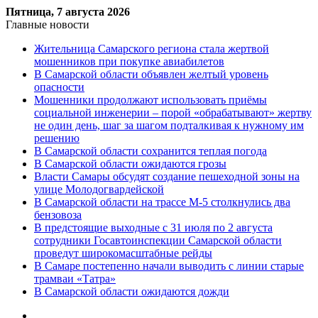
Пятница, 7 августа 2026
Главные новости
Жительница Самарского региона стала жертвой
мошенников при покупке авиабилетов
В Самарской области объявлен желтый уровень
опасности
Мошенники продолжают использовать приёмы
социальной инженерии – порой «обрабатывают» жертву
не один день, шаг за шагом подталкивая к нужному им
решению
В Самарской области сохранится теплая погода
В Самарской области ожидаются грозы
Власти Самары обсудят создание пешеходной зоны на
улице Молодогвардейской
В Самарской области на трассе М-5 столкнулись два
бензовоза
В предстоящие выходные с 31 июля по 2 августа
сотрудники Госавтоинспекции Самарской области
проведут широкомасштабные рейды
В Самаре постепенно начали выводить с линии старые
трамваи «Татра»
В Самарской области ожидаются дожди