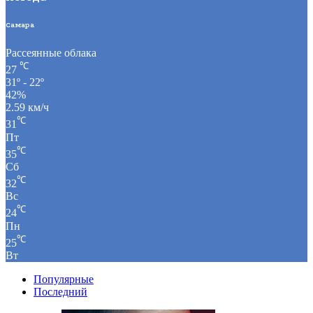
Самара
Рассеянные облака
℃
27
31º - 22º
42%
2.59 км/ч
℃
31
Пт
℃
35
Сб
℃
32
Вс
℃
24
Пн
℃
25
Вт
Популярные
Последний