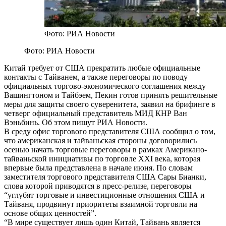
Фото: РИА Новости
Фото: РИА Новости
Китай требует от США прекратить любые официальные
контакты с Тайванем, а также переговоры по поводу
официальных торгово-экономического соглашения между
Вашингтоном и Тайбэем, Пекин готов принять решительные
меры для защиты своего суверенитета, заявил на брифинге в
четверг официальный представитель МИД КНР Ван
Вэньбинь. Об этом пишут РИА Новости.
В среду офис торгового представителя США сообщил о том,
что американская и тайваньская стороны договорились
осенью начать торговые переговоры в рамках Американо-
тайваньской инициативы по торговле XXI века, которая
впервые была представлена в начале июня. По словам
заместителя торгового представителя США Сары Бианки,
слова которой приводятся в пресс-релизе, переговоры
“углубят торговые и инвестиционные отношения США и
Тайваня, продвинут приоритеты взаимной торговли на
основе общих ценностей”.
“В мире существует лишь один Китай, Тайвань является