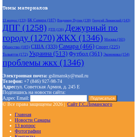
Темы материалов
БК Самара
(187)
Владимир Путин
(138)
Георгий Лиманский
(143)
13 вопрос
(133)
ДПГ
(1258)
Дежурный по
ДТП
(136)
городу
(1270)
ЖКХ
(1346)
Москва
(161)
Самара
(466)
США
(333)
Спорт
(225)
Общество
(185)
Украина
(513)
Футбол
(361)
Тольятти
(172)
Экономика
(154)
проблемы жкх
(1346)
Электронная почта:
gslimansky@mail.ru
Телефон:
+7 (846) 927-98-74
Адрес:
ул. Советская Армия, д. 245 Е
Подпишись на новости сайта:
Адрес Email:
© Все права защищены 2026 |
Сайт Г.С.Лиманского
Главная
Новости Самары
13 вопрос
Фотографии
Контакты