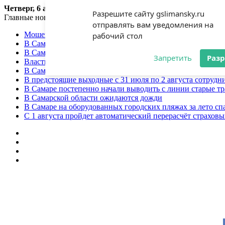
Четверг, 6 августа 2026
Разрешите сайту gslimansky.ru
Главные новости
отправлять вам уведомления на
Мошенники продолжают использовать приёмы социальной
рабочий стол
В Самарской области сохранится теплая погода
В Самарской области ожидаются грозы
Запретить
Раз
Власти Самары обсудят создание пешеходной зоны на ул
В Самарской области на трассе М-5 столкнулись два бенз
В предстоящие выходные с 31 июля по 2 августа сотруд
В Самаре постепенно начали выводить с линии старые т
В Самарской области ожидаются дожди
В Самаре на оборудованных городских пляжах за лето сп
С 1 августа пройдет автоматический перерасчёт страхов
Меню