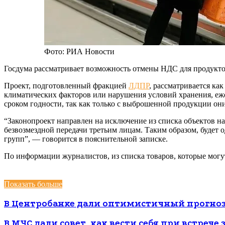
Фото: РИА Новости
Госдума рассматривает возможность отмены НДС для продукто
Проект, подготовленный фракцией
ЛДПР
, рассматривается ка
климатических факторов или нарушения условий хранения, еже
сроком годности, так как только с выброшенной продукции он
“Законопроект направлен на исключение из списка объектов н
безвозмездной передачи третьим лицам. Таким образом, будет
групп”, — говорится в пояснительной записке.
По информации журналистов, из списка товаров, которые могу
Показать больше
В Центробанке дали оптимистичный прогноз
В МЧС дали совет, как вести себя при встрече