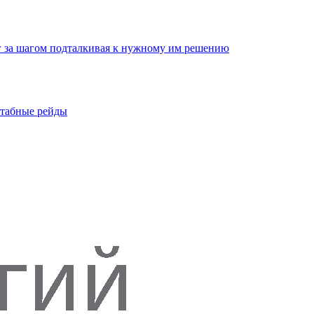
г за шагом подталкивая к нужному им решению
штабные рейды