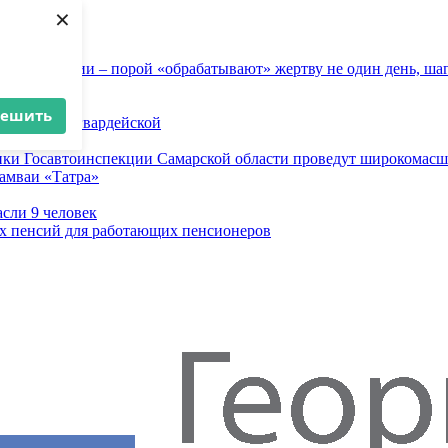
×
 инженерии – порой «обрабатывают» жертву не один день, ша
решить
ице Молодогвардейской
овоза
ники Госавтоинспекции Самарской области проведут широкомас
рамваи «Татра»
асли 9 человек
ых пенсий для работающих пенсионеров