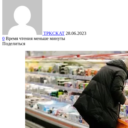
TPKCKAT
28.06.2023
0
Время чтения меньше минуты
Поделиться
Facebook
Вконтакте
Одноклассники
WhatsApp
Telegram
Viber
Поделиться
Печатать
через
электронную
почту