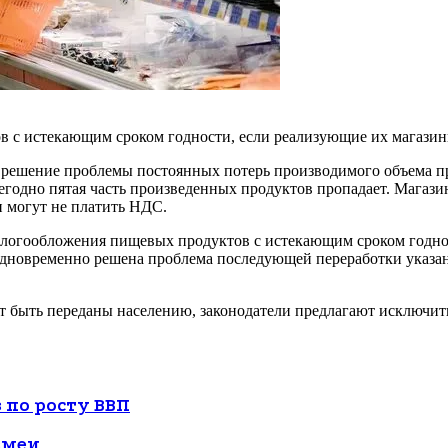
в с истекающим сроком годности, если реализующие их магазин
к решение проблемы постоянных потерь производимого объема п
годно пятая часть произведенных продуктов пропадает. Магази
и могут не платить НДС.
алогообложения пищевых продуктов с истекающим сроком годнос
 одновременно решена проблема последующей переработки указа
т быть переданы населению, законодатели предлагают исключить
 по росту ВВП
 змеи