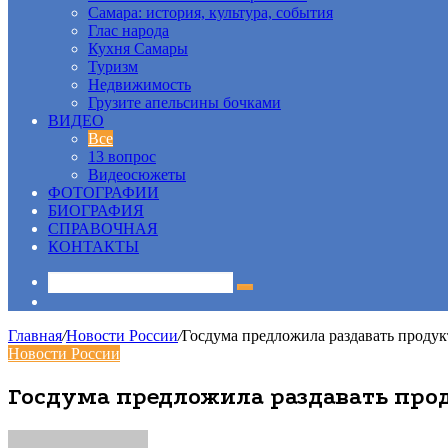
Самара: история, культура, события
Глас народа
Кухня Самары
Туризм
Недвижимость
Грузите апельсины бочками
ВИДЕО
Все
13 вопрос
Видеосюжеты
ФОТОГРАФИИ
БИОГРАФИЯ
СПРАВОЧНАЯ
КОНТАКТЫ
Sidebar
Главная
/
Новости России
/
Госдума предложила раздавать проду
Новости России
Госдума предложила раздавать про