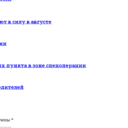
т в силу в августе
сии
ых пункта в зоне спецоперации
одителей
ечены
*