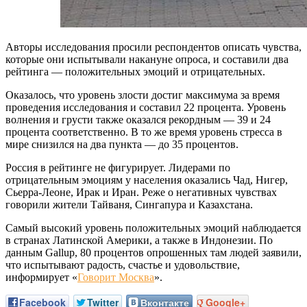
Авторы исследования просили респондентов описать чувства,
которые они испытывали накануне опроса, и составили два
рейтинга — положительных эмоций и отрицательных.
Оказалось, что уровень злости достиг максимума за время
проведения исследования и составил 22 процента. Уровень
волнения и грусти также оказался рекордным — 39 и 24
процента соответственно. В то же время уровень стресса в
мире снизился на два пункта — до 35 процентов.
Россия в рейтинге не фигурирует. Лидерами по
отрицательным эмоциям у населения оказались Чад, Нигер,
Сьерра-Леоне, Ирак и Иран. Реже о негативных чувствах
говорили жители Тайваня, Сингапура и Казахстана.
Самый высокий уровень положительных эмоций наблюдается
в странах Латинской Америки, а также в Индонезии. По
данным Gallup, 80 процентов опрошенных там людей заявили,
что испытывают радость, счастье и удовольствие,
информирует «
Говорит Москва
».
Facebook
Twitter
Вконтакте
Google+