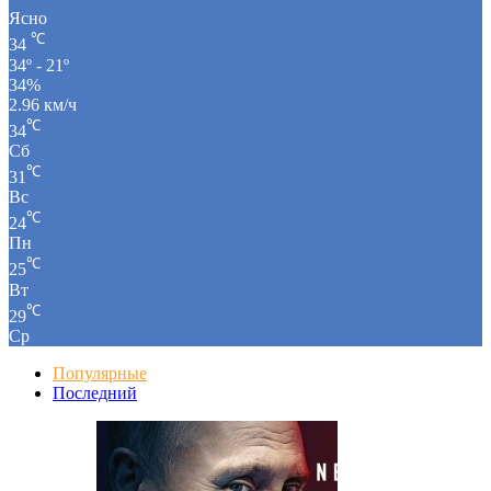
Ясно
℃
34
34º - 21º
34%
2.96 км/ч
℃
34
Сб
℃
31
Вс
℃
24
Пн
℃
25
Вт
℃
29
Ср
Популярные
Последний