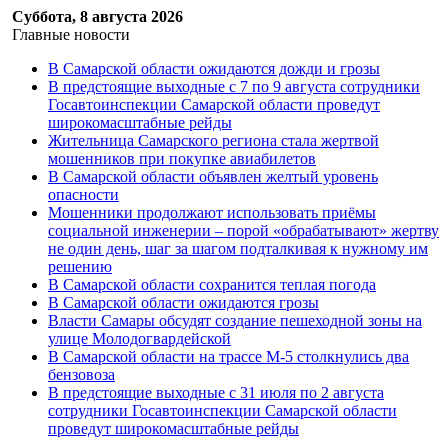
Суббота, 8 августа 2026
Главные новости
В Самарской области ожидаются дожди и грозы
В предстоящие выходные с 7 по 9 августа сотрудники
Госавтоинспекции Самарской области проведут
широкомасштабные рейды
Жительница Самарского региона стала жертвой
мошенников при покупке авиабилетов
В Самарской области объявлен желтый уровень
опасности
Мошенники продолжают использовать приёмы
социальной инженерии – порой «обрабатывают» жертву
не один день, шаг за шагом подталкивая к нужному им
решению
В Самарской области сохранится теплая погода
В Самарской области ожидаются грозы
Власти Самары обсудят создание пешеходной зоны на
улице Молодогвардейской
В Самарской области на трассе М-5 столкнулись два
бензовоза
В предстоящие выходные с 31 июля по 2 августа
сотрудники Госавтоинспекции Самарской области
проведут широкомасштабные рейды