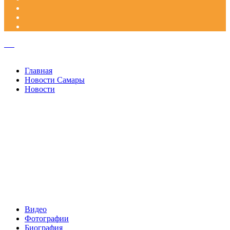
Facebook
Google+
Одноклассники
WhatsApp
Telegram
Viber
Кнопка
«Наверх»
Закрыть
Главная
Новости Самары
Новости
Видео
Фотографии
Биография