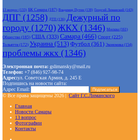
БК Самара
(187)
Владимир Путин
(138)
Георгий Лиманский
(143)
13 вопрос
(133)
ДПГ
(1258)
Дежурный по
ДТП
(136)
городу
(1270)
ЖКХ
(1346)
Москва
(161)
Самара
(466)
США
(333)
Спорт
(225)
Общество
(185)
Украина
(513)
Футбол
(361)
Тольятти
(172)
Экономика
(154)
проблемы жкх
(1346)
Электронная почта:
gslimansky@mail.ru
Телефон:
+7 (846) 927-98-74
Адрес:
ул. Советская Армия, д. 245 Е
Подпишись на новости сайта:
Адрес Email:
© Все права защищены 2026 |
Сайт Г.С.Лиманского
Главная
Новости Самары
13 вопрос
Фотографии
Контакты