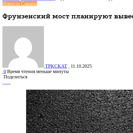
Новости Самары
Фрунзенский мост планируют выве
TPKCKAT
11.10.2025
0
Время чтения меньше минуты
Поделиться
Facebook
Вконтакте
Одноклассники
WhatsApp
Telegram
Viber
Поделиться
Печатать
через
электронную
почту