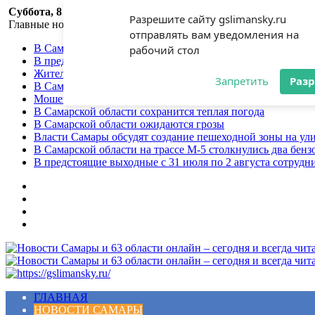
Суббота, 8 августа 2026
Разрешите сайту gslimansky.ru
Главные новости
отправлять вам уведомления на
В Самарской области ожидаются дожди и грозы
рабочий стол
В предстоящие выходные с 7 по 9 августа сотрудники Г
Жительница Самарского региона стала жертвой мошенни
Запретить
Раз
В Самарской области объявлен желтый уровень опасност
Мошенники продолжают использовать приёмы социальной
В Самарской области сохранится теплая погода
В Самарской области ожидаются грозы
Власти Самары обсудят создание пешеходной зоны на ул
В Самарской области на трассе М-5 столкнулись два бенз
В предстоящие выходные с 31 июля по 2 августа сотруд
Меню
ГЛАВНАЯ
НОВОСТИ САМАРЫ