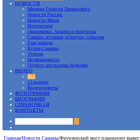
НОВОСТИ
Мнение Георгия Лиманского
Новости России
Новости Мира
Интересное
Экономика. Анализ и прогнозы
Самара: история, культура, события
Глас народа
Кухня Самары
Туризм
Недвижимость
Грузите апельсины бочками
ВИДЕО
Все
13 вопрос
Видеосюжеты
ФОТОГРАФИИ
БИОГРАФИЯ
СПРАВОЧНАЯ
КОНТАКТЫ
Sidebar
Главная
/
Новости Самары
/
Фрунзенский мост планируют вывес