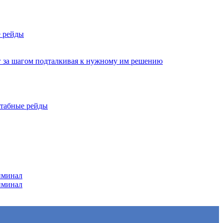
е рейды
г за шагом подталкивая к нужному им решению
штабные рейды