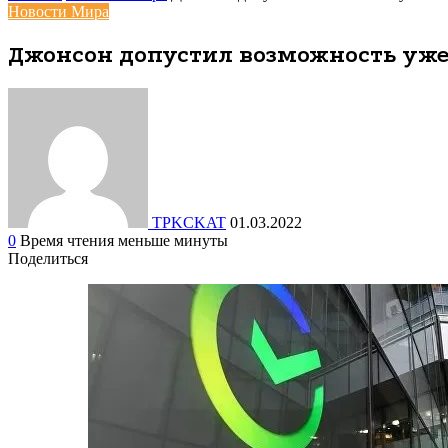
Новости Мира
Джонсон допустил возможность уже
TPKCKAT
01.03.2022
0
Время чтения меньше минуты
Поделиться
Facebook
Вконтакте
Одноклассники
WhatsApp
Telegram
Viber
Поделиться
Печатать
через
электронную
почту