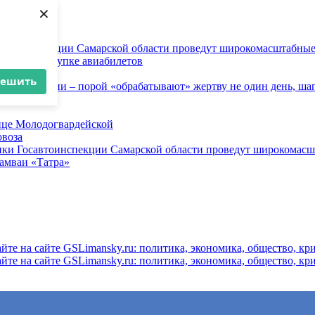
×
осавтоинспекции Самарской области проведут широкомасштабны
ков при покупке авиабилетов
и
решить
 инженерии – порой «обрабатывают» жертву не один день, ша
ице Молодогвардейской
овоза
ники Госавтоинспекции Самарской области проведут широкомас
рамваи «Татра»