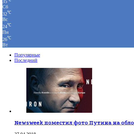
35
Сб
℃
32
Вс
℃
24
Пн
℃
26
Вт
Популярные
Последний
Newsweek поместил фото Путина на обл