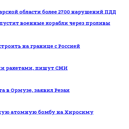
арской области более 2700 нарушений ПДД
опустит военные корабли через проливы
троить на границе с Россией
ми ракетами, пишут СМИ
а в Ормузе, заявил Резаи
вшую атомную бомбу на Хиросиму