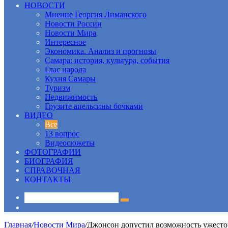
НОВОСТИ
Мнение Георгия Лиманского
Новости России
Новости Мира
Интересное
Экономика. Анализ и прогнозы
Самара: история, культура, события
Глас народа
Кухня Самары
Туризм
Недвижимость
Грузите апельсины бочками
ВИДЕО
Все
13 вопрос
Видеосюжеты
ФОТОГРАФИИ
БИОГРАФИЯ
СПРАВОЧНАЯ
КОНТАКТЫ
Sidebar
Главная
/
Новости Мира
/
Джонсон допустил возможность ужесто