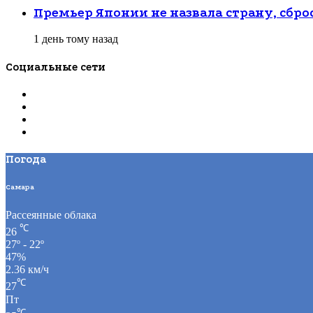
Закрыть
Премьер Японии не назвала страну, сб
1 день тому назад
Социальные сети
Погода
Самара
Рассеянные облака
℃
26
27º - 22º
47%
2.36 км/ч
℃
27
Пт
℃