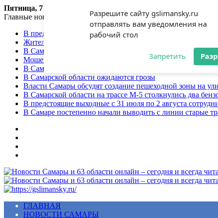
Пятница, 7 августа 2026
Разрешите сайту gslimansky.ru
Главные новости
отправлять вам уведомления на
В предстоящие выходные с 7 по 9 августа сотрудники Г
рабочий стол
Жительница Самарского региона стала жертвой мошенни
В Самарской области объявлен желтый уровень опасност
Запретить
Раз
Мошенники продолжают использовать приёмы социальной
В Самарской области сохранится теплая погода
В Самарской области ожидаются грозы
Власти Самары обсудят создание пешеходной зоны на ул
В Самарской области на трассе М-5 столкнулись два бенз
В предстоящие выходные с 31 июля по 2 августа сотруд
В Самаре постепенно начали выводить с линии старые т
Меню
ГЛАВНАЯ
НОВОСТИ САМАРЫ