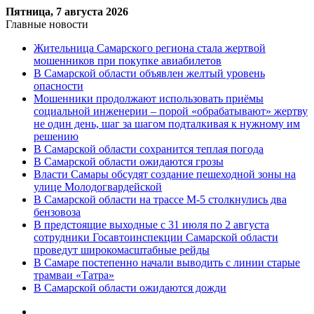
Пятница, 7 августа 2026
Главные новости
Жительница Самарского региона стала жертвой
мошенников при покупке авиабилетов
В Самарской области объявлен желтый уровень
опасности
Мошенники продолжают использовать приёмы
социальной инженерии – порой «обрабатывают» жертву
не один день, шаг за шагом подталкивая к нужному им
решению
В Самарской области сохранится теплая погода
В Самарской области ожидаются грозы
Власти Самары обсудят создание пешеходной зоны на
улице Молодогвардейской
В Самарской области на трассе М-5 столкнулись два
бензовоза
В предстоящие выходные с 31 июля по 2 августа
сотрудники Госавтоинспекции Самарской области
проведут широкомасштабные рейды
В Самаре постепенно начали выводить с линии старые
трамваи «Татра»
В Самарской области ожидаются дожди