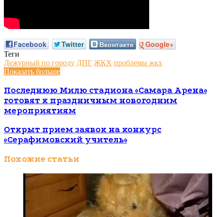
Facebook
Twitter
Вконтакте
Google+
Теги
Дежурный по городу
ДПГ
ЖКХ
проблемы жкх
Показать больше
Последнюю Милю стадиона «Самара Арена»
готовят к праздничным новогодним
мероприятиям
Открыт прием заявок на конкурс
«Серафимовский учитель»
Похожие статьи