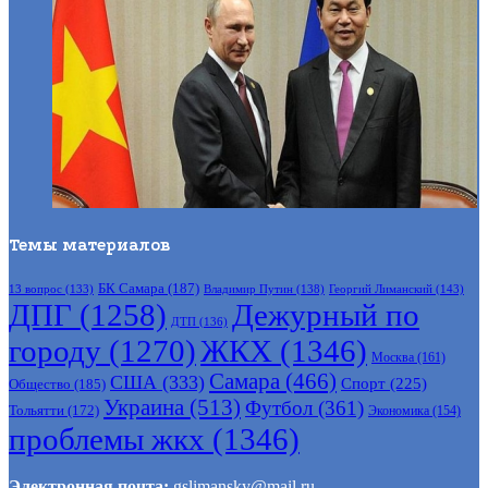
Темы материалов
БК Самара
(187)
Владимир Путин
(138)
Георгий Лиманский
(143)
13 вопрос
(133)
ДПГ
(1258)
Дежурный по
ДТП
(136)
городу
(1270)
ЖКХ
(1346)
Москва
(161)
Самара
(466)
США
(333)
Спорт
(225)
Общество
(185)
Украина
(513)
Футбол
(361)
Тольятти
(172)
Экономика
(154)
проблемы жкх
(1346)
Электронная почта:
gslimansky@mail.ru