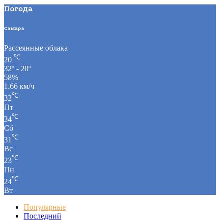
Погода
Самара
Рассеянные облака
℃
20
32º - 20º
58%
1.66 км/ч
℃
32
Пт
℃
34
Сб
℃
31
Вс
℃
23
Пн
℃
24
Вт
Популярные
Последний