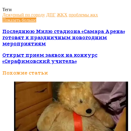
Теги
Дежурный по городу
ДПГ
ЖКХ
проблемы жкх
Показать больше
Последнюю Милю стадиона «Самара Арена»
готовят к праздничным новогодним
мероприятиям
Открыт прием заявок на конкурс
«Серафимовский учитель»
Похожие статьи