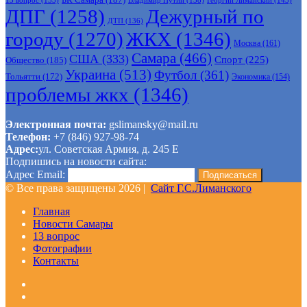
Владимир Путин
(138)
Георгий Лиманский
(143)
13 вопрос
(133)
ДПГ
(1258)
Дежурный по
ДТП
(136)
городу
(1270)
ЖКХ
(1346)
Москва
(161)
Самара
(466)
США
(333)
Спорт
(225)
Общество
(185)
Украина
(513)
Футбол
(361)
Тольятти
(172)
Экономика
(154)
проблемы жкх
(1346)
Электронная почта:
gslimansky@mail.ru
Телефон:
+7 (846) 927-98-74
Адрес:
ул. Советская Армия, д. 245 Е
Подпишись на новости сайта:
Адрес Email:
© Все права защищены 2026 |
Сайт Г.С.Лиманского
Главная
Новости Самары
13 вопрос
Фотографии
Контакты