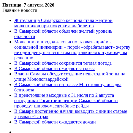
Пятница, 7 августа 2026
Главные новости
Жительница Самарского региона стала жертвой
мошенников при покупке авиабилетов
В Самарской области объявлен желтый уровень
опасности
Мошенники продолжают использовать приёмы
социальной инженерии – порой «обрабатывают» жертву
не один день, шаг за шагом подталкивая к нужному им
решению
В Самарской области сохранится теплая погода
В Самарской области ожидаются грозы
Власти Самары обсудят создание пешеходной зоны на
улице Молодогвардейской
В Самарской области на трассе М-5 столкнулись два
бензовоза
В предстоящие выходные с 31 июля по 2 августа
сотрудники Госавтоинспекции Самарской области
проведут широкомасштабные рейды
В Самаре постепенно начали выводить с линии старые
трамваи «Татра»
В Самарской области ожидаются дожди