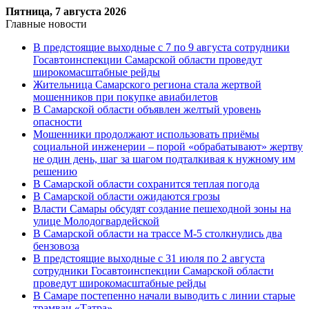
Пятница, 7 августа 2026
Главные новости
В предстоящие выходные с 7 по 9 августа сотрудники
Госавтоинспекции Самарской области проведут
широкомасштабные рейды
Жительница Самарского региона стала жертвой
мошенников при покупке авиабилетов
В Самарской области объявлен желтый уровень
опасности
Мошенники продолжают использовать приёмы
социальной инженерии – порой «обрабатывают» жертву
не один день, шаг за шагом подталкивая к нужному им
решению
В Самарской области сохранится теплая погода
В Самарской области ожидаются грозы
Власти Самары обсудят создание пешеходной зоны на
улице Молодогвардейской
В Самарской области на трассе М-5 столкнулись два
бензовоза
В предстоящие выходные с 31 июля по 2 августа
сотрудники Госавтоинспекции Самарской области
проведут широкомасштабные рейды
В Самаре постепенно начали выводить с линии старые
трамваи «Татра»