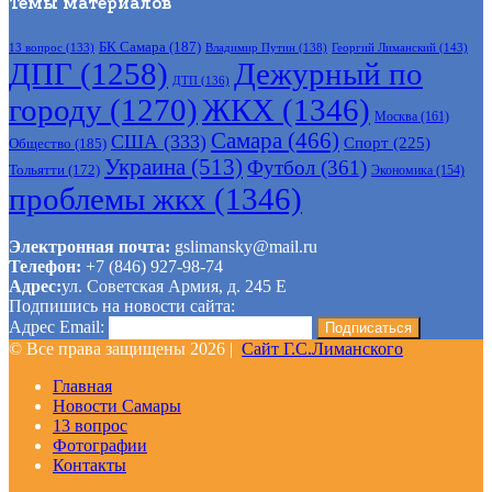
Темы материалов
БК Самара
(187)
Владимир Путин
(138)
Георгий Лиманский
(143)
13 вопрос
(133)
ДПГ
(1258)
Дежурный по
ДТП
(136)
городу
(1270)
ЖКХ
(1346)
Москва
(161)
Самара
(466)
США
(333)
Спорт
(225)
Общество
(185)
Украина
(513)
Футбол
(361)
Тольятти
(172)
Экономика
(154)
проблемы жкх
(1346)
Электронная почта:
gslimansky@mail.ru
Телефон:
+7 (846) 927-98-74
Адрес:
ул. Советская Армия, д. 245 Е
Подпишись на новости сайта:
Адрес Email:
© Все права защищены 2026 |
Сайт Г.С.Лиманского
Главная
Новости Самары
13 вопрос
Фотографии
Контакты