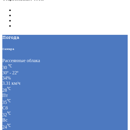
Погода
Самара
Рассеянные облака
℃
30
30º - 22º
34%
3.31 км/ч
℃
28
Пт
℃
35
Сб
℃
32
Вс
℃
24