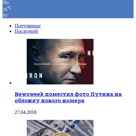
Пн
℃
26
Вт
Популярные
Последний
Newsweek поместил фото Путина на
обложку нового номера
27.04.2018