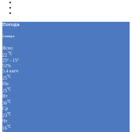
Погода
Самара
Ясно
℃
22
25º - 15º
52%
5.4 км/ч
℃
25
Пн
℃
25
Вт
℃
30
Ср
℃
23
Чт
℃
16