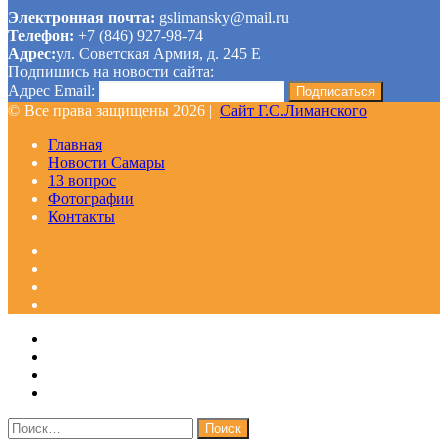
Электронная почта:
gslimansky@mail.ru
Телефон:
+7 (846) 927-98-74
Адрес:
ул. Советская Армия, д. 245 Е
Подпишись на новости сайта:
Адрес Email:
© Все права защищены 2026 |
Сайт Г.С.Лиманского
Главная
Новости Самары
13 вопрос
Фотографии
Контакты
Facebook
Google+
Одноклассники
WhatsApp
Telegram
Viber
Кнопка
Закрыть
«Наверх»
Найти: