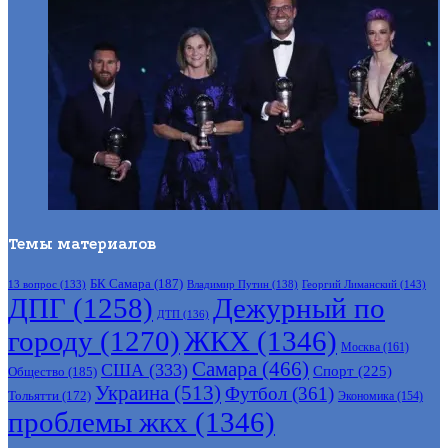
Темы материалов
БК Самара
(187)
Владимир Путин
(138)
Георгий Лиманский
(143)
13 вопрос
(133)
ДПГ
(1258)
Дежурный по
ДТП
(136)
городу
(1270)
ЖКХ
(1346)
Москва
(161)
Самара
(466)
США
(333)
Спорт
(225)
Общество
(185)
Украина
(513)
Футбол
(361)
Тольятти
(172)
Экономика
(154)
проблемы жкх
(1346)