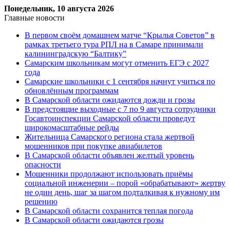
Понедельник, 10 августа 2026
Главные новости
В первом своём домашнем матче “Крылья Советов” в
рамках третьего тура РПЛ на в Самаре принимали
калининградскую “Балтику”
Самарским школьникам могут отменить ЕГЭ с 2027
года
Самарские школьники с 1 сентября начнут учиться по
обновлённым программам
В Самарской области ожидаются дожди и грозы
В предстоящие выходные с 7 по 9 августа сотрудники
Госавтоинспекции Самарской области проведут
широкомасштабные рейды
Жительница Самарского региона стала жертвой
мошенников при покупке авиабилетов
В Самарской области объявлен желтый уровень
опасности
Мошенники продолжают использовать приёмы
социальной инженерии – порой «обрабатывают» жертву
не один день, шаг за шагом подталкивая к нужному им
решению
В Самарской области сохранится теплая погода
В Самарской области ожидаются грозы