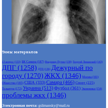
Темы материалов
БК Самара
(187)
Владимир Путин
(138)
Георгий Лиманский
(143)
13 вопрос
(133)
ДПГ
(1258)
Дежурный по
ДТП
(136)
городу
(1270)
ЖКХ
(1346)
Москва
(161)
Самара
(466)
США
(333)
Спорт
(225)
Общество
(185)
Украина
(513)
Футбол
(361)
Тольятти
(172)
Экономика
(154)
проблемы жкх
(1346)
Электронная почта:
gslimansky@mail.ru