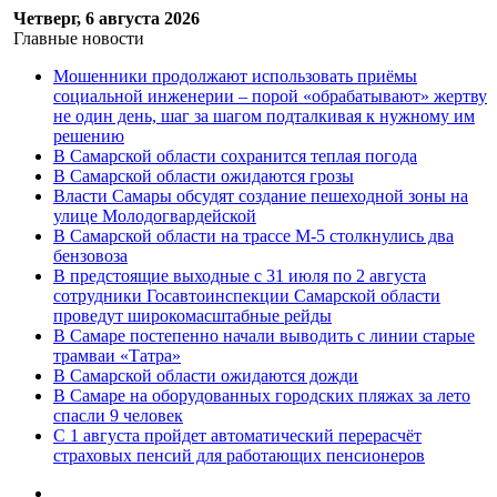
Четверг, 6 августа 2026
Главные новости
Мошенники продолжают использовать приёмы
социальной инженерии – порой «обрабатывают» жертву
не один день, шаг за шагом подталкивая к нужному им
решению
В Самарской области сохранится теплая погода
В Самарской области ожидаются грозы
Власти Самары обсудят создание пешеходной зоны на
улице Молодогвардейской
В Самарской области на трассе М-5 столкнулись два
бензовоза
В предстоящие выходные с 31 июля по 2 августа
сотрудники Госавтоинспекции Самарской области
проведут широкомасштабные рейды
В Самаре постепенно начали выводить с линии старые
трамваи «Татра»
В Самарской области ожидаются дожди
В Самаре на оборудованных городских пляжах за лето
спасли 9 человек
С 1 августа пройдет автоматический перерасчёт
страховых пенсий для работающих пенсионеров