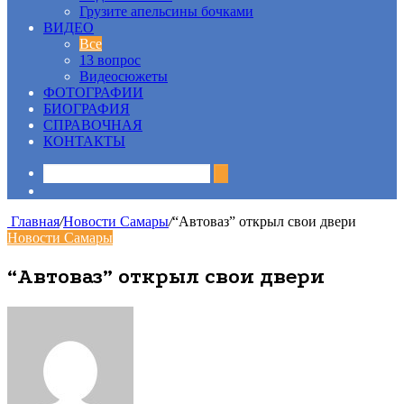
Грузите апельсины бочками
ВИДЕО
Все
13 вопрос
Видеосюжеты
ФОТОГРАФИИ
БИОГРАФИЯ
СПРАВОЧНАЯ
КОНТАКТЫ
Sidebar
Главная
/
Новости Самары
/
“Автоваз” открыл свои двери
Новости Самары
“Автоваз” открыл свои двери