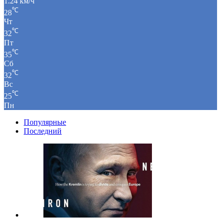
1.24 км/ч
℃
28
Чт
℃
32
Пт
℃
35
Сб
℃
32
Вс
℃
25
Пн
Популярные
Последний