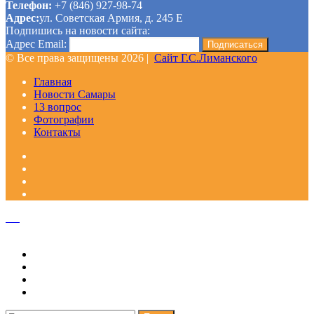
Телефон:
+7 (846) 927-98-74
Адрес:
ул. Советская Армия, д. 245 Е
Подпишись на новости сайта:
Адрес Email:
© Все права защищены 2026 |
Сайт Г.С.Лиманского
Главная
Новости Самары
13 вопрос
Фотографии
Контакты
Facebook
Google+
Одноклассники
WhatsApp
Telegram
Viber
Кнопка
«Наверх»
Закрыть